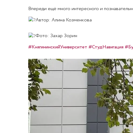
Впереди ещё много интересного и познавательн
Автор: Алина Козменкова
Фото: Захар Зорин
#КнягининскийУниверситет
#СтудНавигация
#Бу