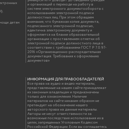
университет» доводит до сведения граждан
ектронных
и организаций о переходе на работу в
системе электронного документооборота с
).
использованием электронной подписи
должностных лиц. При этом обращаем
внимание, что бумажная копия документа,
омощи детям
подписанного электронной подписью,
идентична электронному документу и
оформляется на бланке образовательной
организации с проставлением отметки об
электронной подписи должностного лица в
соответствии с требованиями ГОСТ Р 7.0.97-
2016 «Организационно-распорядительная
документация. Требования к оформлению
документов»
ИНФОРМАЦИЯ ДЛЯ ПРАВООБЛАДАТЕЛЕЙ
Все права на аудио и видео материалы,
представленные на нашем сайте принадлежат
их законным владельцам и предназначены
только для ознакомления. Наличие
материалов на сайте никаким образом не
претендует на обозначение нашего
авторского права на данные материалы.
Авторы не несут ответственности за
возможные последствия использования их в
целях, запрещенных Уголовным Кодексом
Российской Федерации. Если вы соглашаетесь