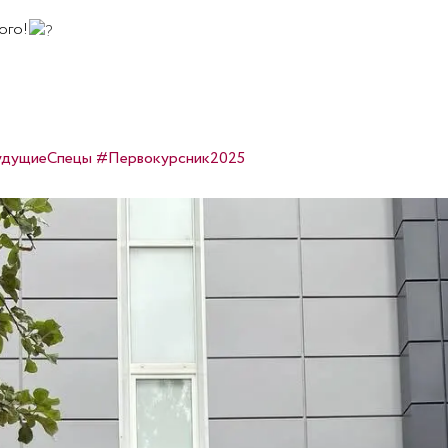
ого!
дущиеСпецы
#Первокурсник2025