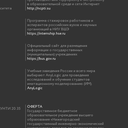
в образовательной среде и сети Интернет
рситета
http://ncpti.su
Программа стажировок работников и
аспирантов российских вузов и научных
организаций в НИУ ВШЭ
https://internship.hse.ru
Официальный сайт для размещения
информации о государственных
(муниципальных) учреждениях
https://bus.gov.ru
Учебные заведения России и всего мира
выбирают AnyLogic для проведения
исследований и обучения студентов
имитационному моделированию (ИМ).
AnyLogic
ОФЕРТА
у УНТИ 20.35
Государственное бюджетное
образовательное учреждение высшего
образования «Нижегородский
государственный инженерно-экономический