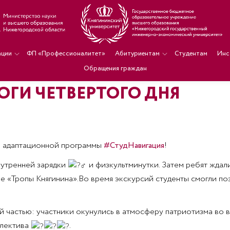
ации
ФП «Профессионалитет»
Абитуриентам
Студентам
Инс
Обращения граждан
ОГИ ЧЕТВЕРТОГО ДНЯ
ь адаптационной программы
#СтудНавигация
!
 утренней зарядки
и физкультминутки. Затем ребят ждал
 «Тропы Княгинина».Во время экскурсий студенты смогли по
частью: участники окунулись в атмосферу патриотизма во вр
ллектива
.