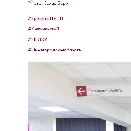
?
Фото: Захар Зорин
#ТренингиПУТП
#Княгининский
#НГИЭУ
#Нижегородскаяобласть