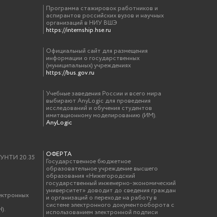
Программа стажировок работников и
аспирантов российских вузов и научных
организаций в НИУ ВШЭ
https://internship.hse.ru
Официальный сайт для размещения
информации о государственных
(муниципальных) учреждениях
https://bus.gov.ru
Учебные заведения России и всего мира
выбирают AnyLogic для проведения
исследований и обучения студентов
имитационному моделированию (ИМ).
AnyLogic
ОФЕРТА
у УНТИ 20.35
Государственное бюджетное
образовательное учреждение высшего
образования «Нижегородский
государственный инженерно-экономический
университет» доводит до сведения граждан
ектронных
и организаций о переходе на работу в
системе электронного документооборота с
).
использованием электронной подписи