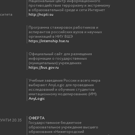
Национальный центр информационного
противодействия терроризму и экстремизму
в образовательной среде и сети Интернет
рситета
http://ncpti.su
Программа стажировок работников и
аспирантов российских вузов и научных
организаций в НИУ ВШЭ
https://internship.hse.ru
Официальный сайт для размещения
информации о государственных
(муниципальных) учреждениях
https://bus.gov.ru
Учебные заведения России и всего мира
выбирают AnyLogic для проведения
исследований и обучения студентов
имитационному моделированию (ИМ).
AnyLogic
ОФЕРТА
у УНТИ 20.35
Государственное бюджетное
образовательное учреждение высшего
образования «Нижегородский