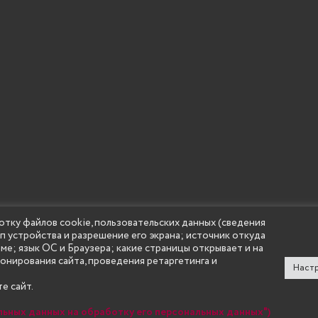
отку файлов cookie, пользовательских данных (сведения
ип устройства и разрешение его экрана; источник откуда
 учреждение высшего образования "Нижегородский государс
аме; язык ОС и Браузера; какие страницы открывает и на
(Княгининский университет) 2002 - 2026
ионирования сайта, проведения ретаргетинга и
Настр
е сайт.
льных данных на обработку его персональных данных")