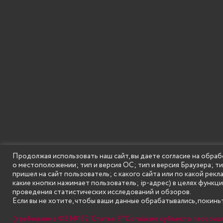
Продолжая использовать наш сайт, вы даете согласие на обраб
о местоположении; тип и версия ОС; тип и версия Браузера; т
SECONDARY
© Государственное бюджетное образовательное
пришел на сайт пользователь; с какого сайта или по какой рекл
MENU
какие кнопки нажимает пользователь; ip-адрес) в целях функц
проведения статистических исследований и обзоров.
Если вы не хотите, чтобы ваши данные обрабатывались, покиньт
(требование ФЗ №152. Статья 9 "Согласие субъекта персона