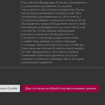
Российской Федерации. Если вы соглашаетесь
с указанными условиями, то можете
приступить к просмотру материалов. Иначе
вы должны немедленно покинуть сайт. Все
материалы, размещенные на сайте, взяты с
открытых (общедоступных) источников. Если
Вы являетесь правообладателем какого-либо
материала, размещённого на этом сайте, и не
хотели бы чтобы данная информация
распространялась без Вашего на то
согласия, то мы будем рады оказать Вам
содействие, удалив соответствующие
страницы. Для этого достаточно, чтобы вы
прислали нам письмо (в электронном виде) с
E-mail официального почтового домена
компании правообладателя, в котором
указали ссылки на страницы сайта, которые
необходимо удалить.
твенный инженерно-экономический университет"
оить Cookie
Даю согласие на обработку персональных данных