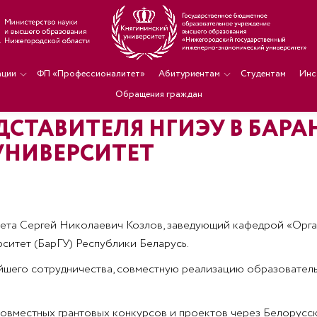
ации
ФП «Профессионалитет»
Абитуриентам
Студентам
Инс
Обращения граждан
ДСТАВИТЕЛЯ НГИЭУ В БАР
УНИВЕРСИТЕТ
тета Сергей Николаевич Козлов, заведующий кафедрой «Орга
ситет (БарГУ) Республики Беларусь.
йшего сотрудничества, совместную реализацию образовател
овместных грантовых конкурсов и проектов через Белорусс