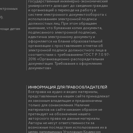
государственный инженерно-экономический
университет» доводит до сведения граждан
ектронных
и организаций о переходе на работу в
системе электронного документооборота с
).
использованием электронной подписи
должностных лиц. При этом обращаем
внимание, что бумажная копия документа,
омощи детям
подписанного электронной подписью,
идентична электронному документу и
оформляется на бланке образовательной
организации с проставлением отметки об
электронной подписи должностного лица в
соответствии с требованиями ГОСТ Р 7.0.97-
2016 «Организационно-распорядительная
документация. Требования к оформлению
документов»
ИНФОРМАЦИЯ ДЛЯ ПРАВООБЛАДАТЕЛЕЙ
Все права на аудио и видео материалы,
представленные на нашем сайте принадлежат
их законным владельцам и предназначены
только для ознакомления. Наличие
материалов на сайте никаким образом не
претендует на обозначение нашего
авторского права на данные материалы.
Авторы не несут ответственности за
возможные последствия использования их в
целях, запрещенных Уголовным Кодексом