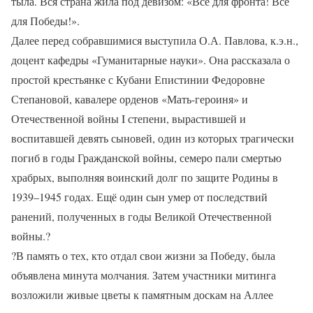
тыла. Вся страна жила под девизом: «Все для фронта! Все
для Победы!».
Далее перед собравшимися выступила О.А. Павлова, к.э.н.,
доцент кафедры «Гуманитарные науки». Она рассказала о
простой крестьянке с Кубани Епистинии Федоровне
Степановой, кавалере орденов «Мать-героиня» и
Отечественной войны I степени, вырастившей и
воспитавшей девять сыновей, один из которых трагически
погиб в годы Гражданской войны, семеро пали смертью
храбрых, выполняя воинский долг по защите Родины в
1939–1945 годах. Ещё один сын умер от последствий
ранений, полученных в годы Великой Отечественной
войны.
?
?
В память о тех, кто отдал свои жизни за Победу, была
объявлена минута молчания. Затем участники митинга
возложили живые цветы к памятным доскам на Аллее