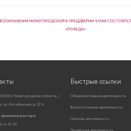
РАВООХРАНЕНИЯ НИЖЕГОРОДСКОЙ
В ПРЕДДВЕРИИ 9 МАЯ СОСТОЯЛСЯ
«ПОБЕДА»
акты
Быстрые ссылки
06340, Нижегородская область, г.
Образовательная деятельность
, ул. Октябрьская, д. 22 А
Воспитательная деятельность
 приемной ректора:
Научная деятельность
6) 4-15-50
Проектная деятельность