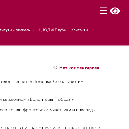
титуты и филиалы
ЦЦОД «IT-куб»
Контакты
Нет комментариев
голос шепчет: «Помочь». Сегодня хотим
 и движением «Волонтёры Победы».
исло вошли фронтовики, участники и инвалиды
 только в цифрах – речь идет о людях, которые