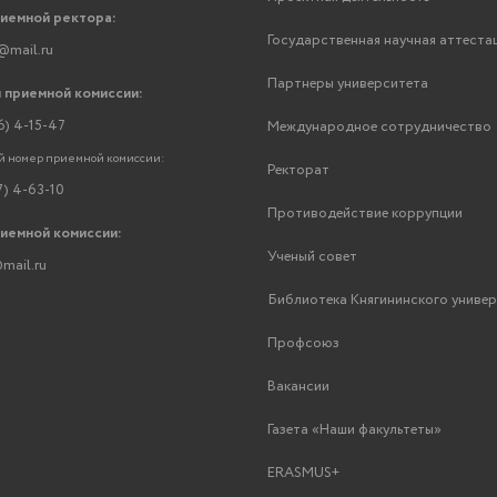
риемной ректора:
Государственная научная аттеста
@mail.ru
Партнеры университета
 приемной комиссии:
6) 4-15-47
Международное сотрудничество
 номер приемной комиссии:
Ректорат
7) 4-63-10
Противодействие коррупции
риемной комиссии:
Ученый совет
mail.ru
Библиотека Княгининского униве
Профсоюз
Вакансии
Газета «Наши факультеты»
ERASMUS+