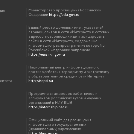
Министерство просвещения Российской
ция
Федерации
https://edu.gov.ru
Единый реестр доменных имен, указателей
страниц сайтов в сети «Интернет» и сетевых
адресов, позволяющих идентифицировать
сайты в сети «Интернет», содержащие
информацию, распространение которой в
Российской Федерации запрещено
https://eais.rkn.gov.ru
Национальный центр информационного
противодействия терроризму и экстремизму
в образовательной среде и сети Интернет
рситета
http://ncpti.su
Программа стажировок работников и
аспирантов российских вузов и научных
организаций в НИУ ВШЭ
https://internship.hse.ru
Официальный сайт для размещения
информации о государственных
(муниципальных) учреждениях
https://bus.gov.ru