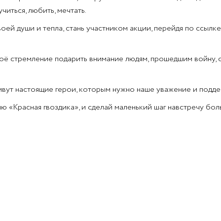
читься, любить, мечтать.
оей души и тепла, стань участником акции, перейдя по ссылк
воё стремление подарить внимание людям, прошедшим войну, 
ивут настоящие герои, которым нужно наше уважение и подде
ю «Красная гвоздика», и сделай маленький шаг навстречу б