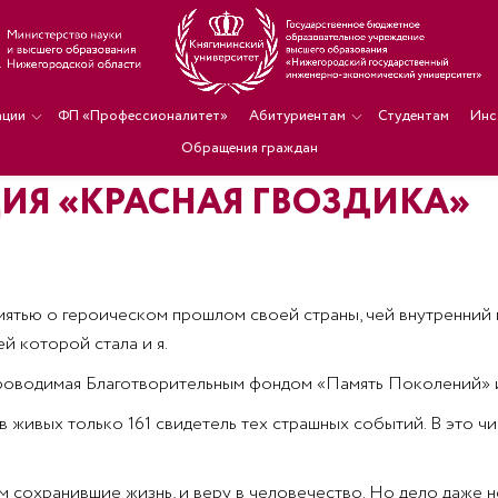
ации
ФП «Профессионалитет»
Абитуриентам
Студентам
Инс
Обращения граждан
ИЯ «КРАСНАЯ ГВОЗДИКА»
мятью о героическом прошлом своей страны, чей внутренний 
й которой стала и я.
 проводимая Благотворительным фондом «Память Поколений»
 живых только 161 свидетель тех страшных событий. В это ч
сохранившие жизнь, и веру в человечество. Но дело даже не