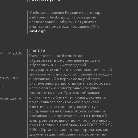
Учебные заведения России и всего мира
выбирают AnyLogic для проведения
исследований и обучения студентов
имитационному моделированию (ИМ).
AnyLogic
ОФЕРТА
у УНТИ 20.35
Государственное бюджетное
образовательное учреждение высшего
образования «Нижегородский
государственный инженерно-экономический
университет» доводит до сведения граждан
ектронных
и организаций о переходе на работу в
системе электронного документооборота с
).
использованием электронной подписи
должностных лиц. При этом обращаем
внимание, что бумажная копия документа,
омощи детям
подписанного электронной подписью,
идентична электронному документу и
оформляется на бланке образовательной
организации с проставлением отметки об
электронной подписи должностного лица в
соответствии с требованиями ГОСТ Р 7.0.97-
2016 «Организационно-распорядительная
документация. Требования к оформлению