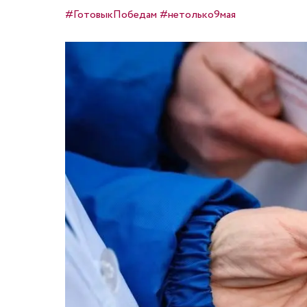
#ГотовыкПобедам
#нетолько9мая