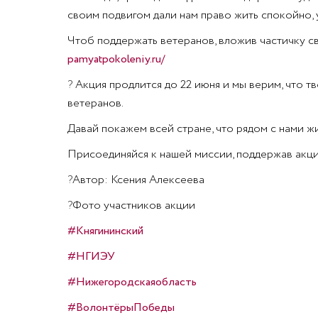
своим подвигом дали нам право жить спокойно, у
Чтоб поддержать ветеранов, вложив частичку св
pamyatpokoleniy.ru/
?
Акция продлится до 22 июня и мы верим, что т
ветеранов.
Давай покажем всей стране, что рядом с нами ж
Присоединяйся к нашей миссии, поддержав акци
?
Автор: Ксения Алексеева
?
Фото участников акции
#Княгининский
#НГИЭУ
#Нижегородскаяобласть
#ВолонтёрыПобеды