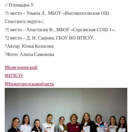
✅
Площадка 5:
?
1 место – Ульяла Л., МБОУ «Высокоосельская ОШ
Спасского округа»;
?
1 место – Анастасия Ф., МБОУ «Сергачская СОШ 1»;
?
2 место – Д. Н. Сырова, ГБОУ ВО НГИЭУ.
?
Автор: Юлия Колосова
?
Фото: Алина Самонова
#Княгининский
#НГИЭУ
#Нижегородскаяобласть