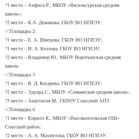
?
1 место – Анфиса Р., МБОУ «Васильсурская средняя
школа»;
?
2 место – К.А. Демакова, ГБОУ ВО НГИЭУ.
✅
Площадка 2:
?
1 место – Е. А. Швецова, ГБОУ ВО НГИЭУ;
?
1 место – И. А. Козлова, ГБОУ ВО НГИЭУ;
?
2 место – Владимир Ю., МБОУ Воротынская средняя
школа.
✅
Площадка 3:
?
1 место – В. Д. Косарева, ГБОУ ВО НГИЭУ;
?
2 место – Эдуард С., МБОУ «Семьянская средняя школа»;
?
3 место – Анастасия М., ГБПОУ Спасский АПТ.
✅
Площадка 4:
?
1 место – Кирилл К., МБОУ «Высокоосельская ОШ»
Спасский район;
?
2 место – А. А. Махмутова, ГБОУ ВО НГИЭУ.