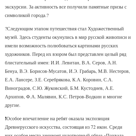
экскурсии. За активность все получили памятные призы с
символикой города.?
?Следующим этапом путешествия стал Художественный
музей. Здесь студенты окунулись в мир русской живописи и
имели возможность полюбоваться картинами русских
художников. Перед их взором был представлен целый ряд
блистательный имен: И.И. Левитан, В.А. Серов, А.Н.
Бенуа, В.Э. Борисов-Мусатов, И.Э. Грабарь, М.В. Нестеров,
Е.А. Лансере, З.Е. Серебрякова, К.А. Коровин, С.А.
Виноградов, С.Ю. Жуковский, Б.М. Кустодиев, А.Е.
Архипов, Ф.А. Малявин, К.С. Петров-Водкин и многие
другие.
❗Особое впечатление на ребят оказала экспозиция
Древнерусского искусства, состоящая из 72 икон. Среди
них особое место занимает чудотворный образ «Похвала