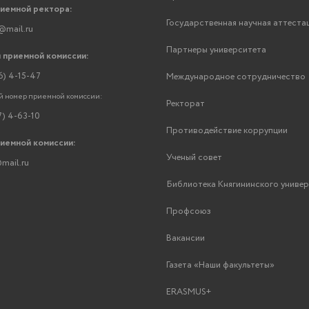
риемной ректора:
Государственная научная аттеста
@mail.ru
Партнеры университета
 приемной комиссии:
6) 4-15-47
Международное сотрудничество
 номер приемной комиссии:
Ректорат
7) 4-63-10
Противодействие коррупции
риемной комиссии:
Ученый совет
mail.ru
Библиотека Княгининского униве
Профсоюз
Вакансии
Газета «Наши факультеты»
ERASMUS+