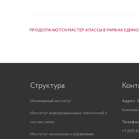
НАВИГАЦИЯ ПО ЗАПИСЯМ
ПРОДОЛЖАЮТСЯ МАСТЕР-КЛАССЫ В РАМКАХ ЕДИНОГ
Структура
Конт
Инженерный институт
Адрес:
6
Княгинино
Институт информационных технологий и
систем связи
Телефон
+7 (831 6
Институт экономики и управления