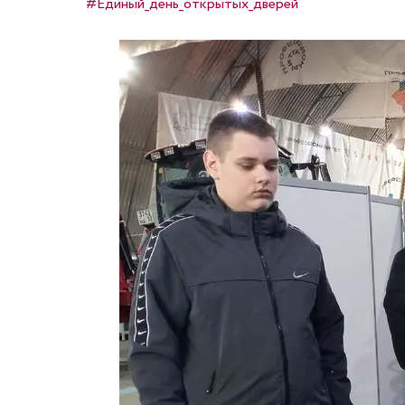
#Единый_день_открытых_дверей