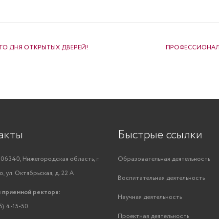
О ДНЯ ОТКРЫТЫХ ДВЕРЕЙ!
ПРОФЕССИОНАЛЬ
акты
Быстрые ссылки
06340, Нижегородская область, г.
Образовательная деятельность
, ул. Октябрьская, д. 22 А
Воспитательная деятельность
 приемной ректора:
Научная деятельность
6) 4-15-50
Проектная деятельность