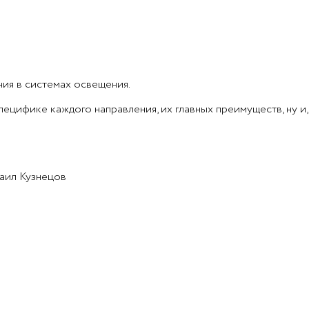
я в системах освещения.
пецифике каждого направления, их главных преимуществ, ну и
аил Кузнецов