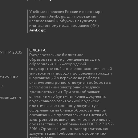
Учебные заведения России и всего мира
выбирают AnyLogic для проведения
исследований и обучения студентов
имитационному моделированию (ИМ).
AnyLogic
ОФЕРТА
у УНТИ 20.35
Государственное бюджетное
образовательное учреждение высшего
образования «Нижегородский
государственный инженерно-экономический
университет» доводит до сведения граждан
ектронных
и организаций о переходе на работу в
системе электронного документооборота с
).
использованием электронной подписи
должностных лиц. При этом обращаем
внимание, что бумажная копия документа,
омощи детям
подписанного электронной подписью,
идентична электронному документу и
оформляется на бланке образовательной
организации с проставлением отметки об
электронной подписи должностного лица в
соответствии с требованиями ГОСТ Р 7.0.97-
2016 «Организационно-распорядительная
документация. Требования к оформлению