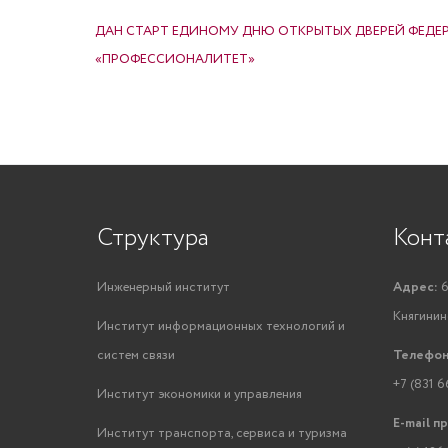
НАВИГАЦИЯ ПО ЗАПИСЯМ
ДАН СТАРТ ЕДИНОМУ ДНЮ ОТКРЫТЫХ ДВЕРЕЙ ФЕДЕ
«ПРОФЕССИОНАЛИТЕТ»
Структура
Конт
Инженерный институт
Адрес:
6
Княгинино
Институт информационных технологий и
систем связи
Телефон
+7 (831 6
Институт экономики и управления
E-mail п
Институт транспорта, сервиса и туризма