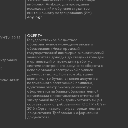
Учебные заведения России и всего мира
выбирают AnyLogic для проведения
исследований и обучения студентов
имитационному моделированию (ИМ).
AnyLogic
ОФЕРТА
у УНТИ 20.35
Государственное бюджетное
образовательное учреждение высшего
образования «Нижегородский
государственный инженерно-экономический
университет» доводит до сведения граждан
ектронных
и организаций о переходе на работу в
системе электронного документооборота с
).
использованием электронной подписи
должностных лиц. При этом обращаем
внимание, что бумажная копия документа,
омощи детям
подписанного электронной подписью,
идентична электронному документу и
оформляется на бланке образовательной
организации с проставлением отметки об
электронной подписи должностного лица в
соответствии с требованиями ГОСТ Р 7.0.97-
2016 «Организационно-распорядительная
документация. Требования к оформлению
документов»