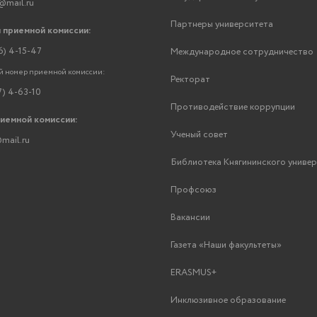
@mail.ru
Партнеры университета
 приемной комиссии:
6) 4-15-47
Международное сотрудничество
 номер приемной комиссии:
Ректорат
7) 4-63-10
Противодействие коррупции
риемной комиссии:
Ученый совет
mail.ru
Библиотека Княгининского униве
Профсоюз
Вакансии
Газета «Наши факультеты»
ERASMUS+
Инклюзивное образование