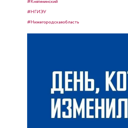
#Княгининский
#НГИЭУ
#Нижегородскаяобласть