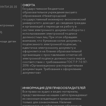
ОФЕРТА
у УНТИ 20.35
Государственное бюджетное
образовательное учреждение высшего
образования «Нижегородский
государственный инженерно-экономический
университет» доводит до сведения граждан
ектронных
и организаций о переходе на работу в
системе электронного документооборота с
).
использованием электронной подписи
должностных лиц. При этом обращаем
внимание, что бумажная копия документа,
омощи детям
подписанного электронной подписью,
идентична электронному документу и
оформляется на бланке образовательной
организации с проставлением отметки об
электронной подписи должностного лица в
соответствии с требованиями ГОСТ Р 7.0.97-
2016 «Организационно-распорядительная
документация. Требования к оформлению
документов»
ИНФОРМАЦИЯ ДЛЯ ПРАВООБЛАДАТЕЛЕЙ
Все права на аудио и видео материалы,
представленные на нашем сайте принадлежат
их законным владельцам и предназначены
только для ознакомления. Наличие
материалов на сайте никаким образом не