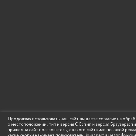
Продолжая использовать наш сайт, вы даете согласие на обраб
о местоположении; тип и версия ОС; тип и версия Браузера; т
SECONDARY
© Государственное бюджетное образовательное
пришел на сайт пользователь; с какого сайта или по какой рекл
MENU
какие кнопки нажимает пользователь; ip-адрес) в целях функц