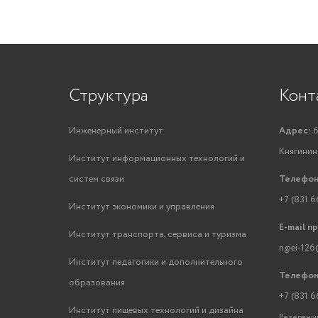
Структура
Конт
Инженерный институт
Адрес:
6
Княгинино
Институт информационных технологий и
систем связи
Телефон
+7 (831 6
Институт экономики и управления
E-mail п
Институт транспорта, сервиса и туризма
ngiei-126
Институт педагогики и дополнительного
Телефон
образования
+7 (831 6
Институт пищевых технологий и дизайна
Резервный