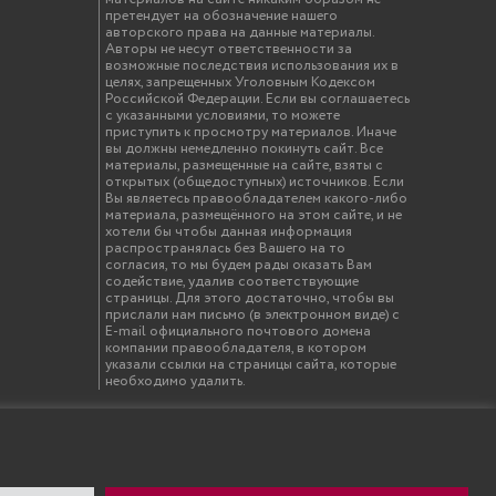
претендует на обозначение нашего
авторского права на данные материалы.
Авторы не несут ответственности за
возможные последствия использования их в
целях, запрещенных Уголовным Кодексом
Российской Федерации. Если вы соглашаетесь
с указанными условиями, то можете
приступить к просмотру материалов. Иначе
вы должны немедленно покинуть сайт. Все
материалы, размещенные на сайте, взяты с
открытых (общедоступных) источников. Если
Вы являетесь правообладателем какого-либо
материала, размещённого на этом сайте, и не
хотели бы чтобы данная информация
распространялась без Вашего на то
согласия, то мы будем рады оказать Вам
содействие, удалив соответствующие
страницы. Для этого достаточно, чтобы вы
прислали нам письмо (в электронном виде) с
E-mail официального почтового домена
компании правообладателя, в котором
указали ссылки на страницы сайта, которые
необходимо удалить.
твенный инженерно-экономический университет"