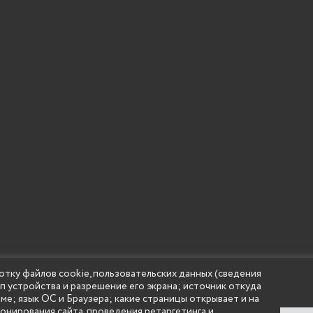
отку файлов cookie, пользовательских данных (сведения
ип устройства и разрешение его экрана; источник откуда
 учреждение высшего образования "Нижегородский государс
аме; язык ОС и Браузера; какие страницы открывает и на
(Княгининский университет) 2002 - 2026
ионирования сайта, проведения ретаргетинга и