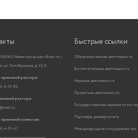
акты
Быстрые ссылки
06340, Нижегородская область, г.
Образовательная деятельность
, ул. Октябрьская, д. 22 А
Воспитательная деятельность
 приемной ректора:
Научная деятельность
6) 4-15-50
Проектная деятельность
риемной ректора:
Государственная научная аттеста
@mail.ru
Партнеры университета
 приемной комиссии:
6) 4-15-47
Международное сотрудничество
 номер приемной комиссии: