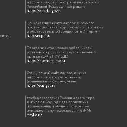
информацию, распространение которой в
Российской Федерации запрещено
https://eais.rkn.gov.ru
Национальный центр информационного
противодействия терроризму и экстремизму
в образовательной среде и сети Интернет
рситета
http://ncpti.su
Программа стажировок работников и
аспирантов российских вузов и научных
организаций в НИУ ВШЭ
https://internship.hse.ru
Официальный сайт для размещения
информации о государственных
(муниципальных) учреждениях
https://bus.gov.ru
Учебные заведения России и всего мира
выбирают AnyLogic для проведения
исследований и обучения студентов
имитационному моделированию (ИМ).
AnyLogic