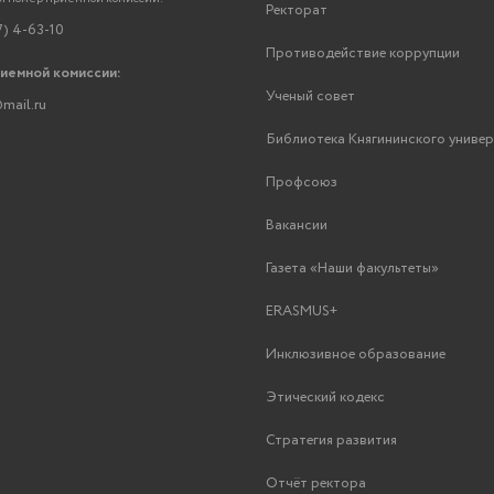
Ректорат
7) 4-63-10
Противодействие коррупции
риемной комиссии:
Ученый совет
mail.ru
Библиотека Княгининского униве
Профсоюз
Вакансии
Газета «Наши факультеты»
ERASMUS+
Инклюзивное образование
Этический кодекс
Стратегия развития
Отчёт ректора