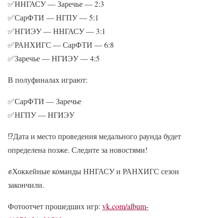
✅ННГАСУ — Заречье — 2:3
✅СарФТИ — НГПУ — 5:1
✅НГИЭУ — ННГАСУ — 3:1
✅РАНХИГС — СарФТИ — 6:8
✅Заречье — НГИЭУ — 4:5
В полуфиналах играют:
✅СарФТИ — Заречье
✅НГПУ — НГИЭУ
⁉Дата и место проведения медального раунда будет
определена позже. Следите за новостями!
✊Хоккейные команды ННГАСУ и РАНХИГС сезон
закончили.
Фотоотчет прошедших игр:
vk.com/album-