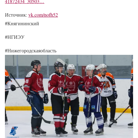
41872434_30503…
Источник:
vk.com/nofh52
#Княгининский
#НГИЭУ
#Нижегородскаяобласть