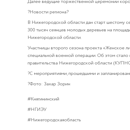
Далее ведущие торжественной церемонии корот
?Новости региона?
В Нижегородской области дан старт шестому се
300 тысяч сеянцев молодых деревьев на площад
Нижегородской области.
Участницы второго сезона проекта «Женское ли
специальной военной операции. Об этом стало 
правительства Нижегородской области (КУПНО)
?С мероприятиями, прошедшими и запланированн
?Фото: Захар Зорин
#Княгининский
#НГИЭУ
#Нижегородскаяобласть