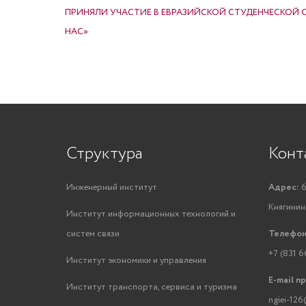
ПРИНЯЛИ УЧАСТИЕ В ЕВРАЗИЙСКОЙ СТУДЕНЧЕСКОЙ 
НАС»
Структура
Конт
Инженерный институт
Адрес:
6
Княгинино
Институт информационных технологий и
систем связи
Телефон
+7 (831 6
Институт экономики и управления
E-mail п
Институт транспорта, сервиса и туризма
ngiei-126