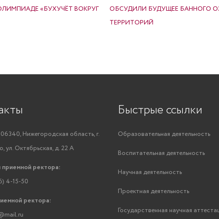
ОЛИМПИАДЕ «БУХУЧЁТ ВОКРУГ
ОБСУДИЛИ БУДУЩЕЕ БАННОГО О
ТЕРРИТОРИЙ
акты
Быстрые ссылки
06340, Нижегородская область, г.
Образовательная деятельность
, ул. Октябрьская, д. 22 А
Воспитательная деятельность
 приемной ректора:
Научная деятельность
6) 4-15-50
Проектная деятельность
риемной ректора:
Государственная научная аттеста
@mail.ru