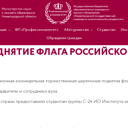
ации
ФП «Профессионалитет»
Абитуриентам
Студентам
Инс
Обращения граждан
ДНЯТИЕ ФЛАГА РОССИЙСК
иционная еженедельная торжественная церемония поднятия фл
аватели и сотрудники вуза.
 страны предоставили студентам группы С-24 ИО Института 