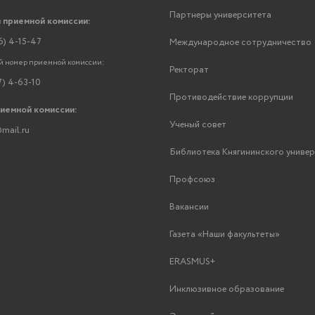
Партнеры университета
 приемной комиссии:
6) 4-15-47
Международное сотрудничество
 номер приемной комиссии:
Ректорат
7) 4-63-10
Противодействие коррупции
риемной комиссии:
Ученый совет
mail.ru
Библиотека Княгининского униве
Профсоюз
Вакансии
Газета «Наши факультеты»
ERASMUS+
Инклюзивное образование