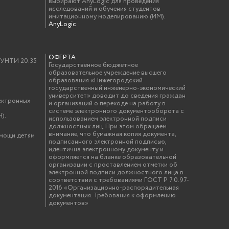
выбирают AnyLogic для проведения
исследований и обучения студентов
имитационному моделированию (ИМ).
AnyLogic
ОФЕРТА
у УНТИ 20.35
Государственное бюджетное
образовательное учреждение высшего
образования «Нижегородский
государственный инженерно-экономический
университет» доводит до сведения граждан
ектронных
и организаций о переходе на работу в
системе электронного документооборота с
).
использованием электронной подписи
должностных лиц. При этом обращаем
внимание, что бумажная копия документа,
омощи детям
подписанного электронной подписью,
идентична электронному документу и
оформляется на бланке образовательной
организации с проставлением отметки об
электронной подписи должностного лица в
соответствии с требованиями ГОСТ Р 7.0.97-
2016 «Организационно-распорядительная
документация. Требования к оформлению
документов»