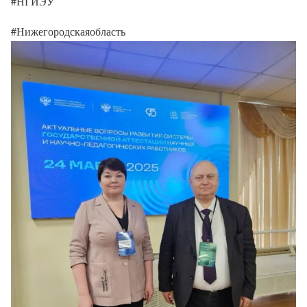
#НГИЭУ
#Нижегородскаяобласть