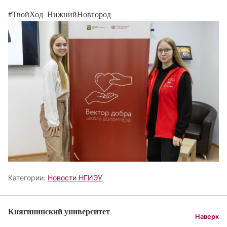
#ТвойХод_НижнийНовгород
Категории:
Новости НГИЭУ
Княгининский университет
Наверх