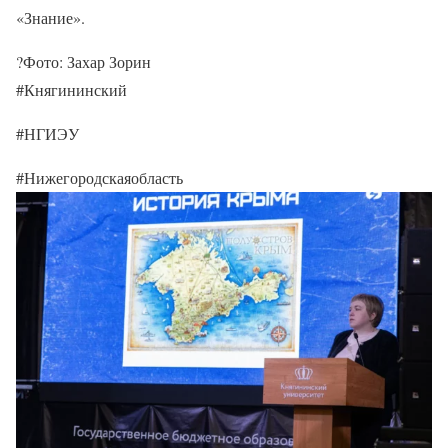
«Знание».
?Фото: Захар Зорин
#Княгининский
#НГИЭУ
#Нижегородскаяобласть