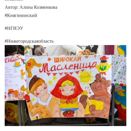
Автор: Алина Козменкова
#Княгининский
#НГИЭУ
#Нижегородскаяобласть