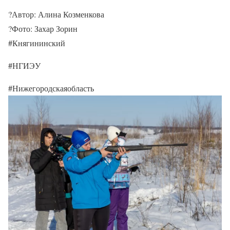
?Автор: Алина Козменкова
?Фото: Захар Зорин
#Княгининский
#НГИЭУ
#Нижегородскаяобласть