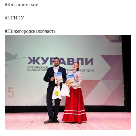
#Княгининский
#НГИЭУ
#Нижегородскаяобласть