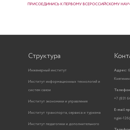
ПРИСОЕДИНИСЬ К ПЕРВОМУ ВСЕРОССИЙСКОМУ НАУ
Структура
Конт
Инженерный институт
Адрес:
6
Княгинино
Институт информационных технологий и
систем связи
Телефон
+7 (831 6
Институт экономики и управления
E-mail п
Институт транспорта, сервиса и туризма
ngiei-126
Институт педагогики и дополнительного
Телефон