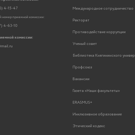
6) 4-15-47
Международное сотрудничество
 номер приемной комиссии:
Ректорат
7) 4-63-10
Противодействие коррупции
риемной комиссии:
Ученый совет
mail.ru
Библиотека Княгининского униве
Профсоюз
Вакансии
Газета «Наши факультеты»
ERASMUS+
Инклюзивное образование
Этический кодекс