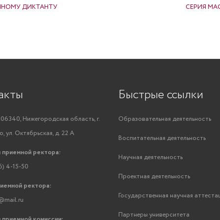
ЧНОМУ ДИКТАНТУ
СЕРИЯ МА
акты
Быстрые ссылки
06340, Нижегородская область, г.
Образовательная деятельность
, ул. Октябрьская, д. 22 А
Воспитательная деятельность
 приемной ректора:
Научная деятельность
6) 4-15-50
Проектная деятельность
риемной ректора:
Государственная научная аттеста
@mail.ru
Партнеры университета
 приемной комиссии: