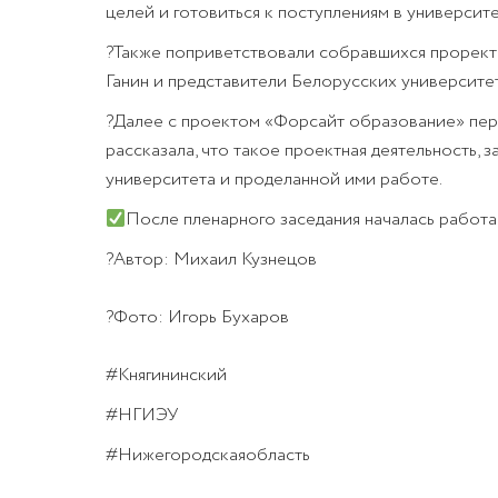
целей и готовиться к поступлениям в университ
?Также поприветствовали собравшихся проректо
Ганин и представители Белорусских университет
?Далее с проектом «Форсайт образование» пере
рассказала, что такое проектная деятельность, 
университета и проделанной ими работе.
После пленарного заседания началась работа
?Автор: Михаил Кузнецов
?Фото: Игорь Бухаров
#Княгининский
#НГИЭУ
#Нижегородскаяобласть