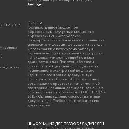
имитационному моделированию (ИМ).
AnyLogic
ОФЕРТА
у УНТИ 20.35
Государственное бюджетное
образовательное учреждение высшего
образования «Нижегородский
государственный инженерно-экономический
университет» доводит до сведения граждан
ектронных
и организаций о переходе на работу в
системе электронного документооборота с
).
использованием электронной подписи
должностных лиц. При этом обращаем
внимание, что бумажная копия документа,
омощи детям
подписанного электронной подписью,
идентична электронному документу и
оформляется на бланке образовательной
организации с проставлением отметки об
электронной подписи должностного лица в
соответствии с требованиями ГОСТ Р 7.0.97-
2016 «Организационно-распорядительная
документация. Требования к оформлению
документов»
ИНФОРМАЦИЯ ДЛЯ ПРАВООБЛАДАТЕЛЕЙ
Все права на аудио и видео материалы,