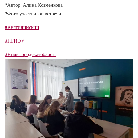
?
Автор: Алина Козменкова
?
Фото участников встречи
#Княгининский
#НГИЭУ
#Нижегородскаяобласть