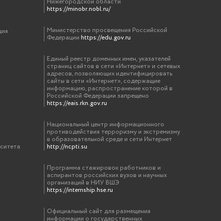
Нижегородской области
https://minobr.nobl.ru/
Министерство просвещения Российской
ция
Федерации
https://edu.gov.ru
Единый реестр доменных имен, указателей
страниц сайтов в сети «Интернет» и сетевых
адресов, позволяющих идентифицировать
сайты в сети «Интернет», содержащие
информацию, распространение которой в
Российской Федерации запрещено
https://eais.rkn.gov.ru
Национальный центр информационного
противодействия терроризму и экстремизму
в образовательной среде и сети Интернет
рситета
http://ncpti.su
Программа стажировок работников и
аспирантов российских вузов и научных
организаций в НИУ ВШЭ
https://internship.hse.ru
Официальный сайт для размещения
информации о государственных