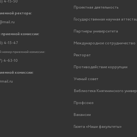
6) 4-15-50
Проектная деятельность
риемной ректора:
Государственная научная аттеста
@mail.ru
Партнеры университета
 приемной комиссии:
6) 4-15-47
Международное сотрудничество
 номер приемной комиссии:
Ректорат
7) 4-63-10
Противодействие коррупции
риемной комиссии:
Ученый совет
mail.ru
Библиотека Княгининского униве
Профсоюз
Вакансии
Газета «Наши факультеты»