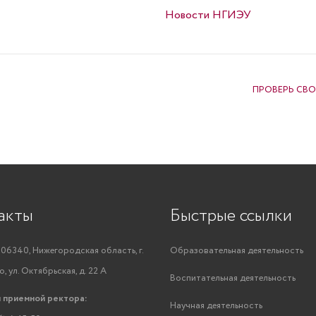
Опубликовано в
Новости НГИЭУ
ПРОВЕРЬ СВО
акты
Быстрые ссылки
06340, Нижегородская область, г.
Образовательная деятельность
, ул. Октябрьская, д. 22 А
Воспитательная деятельность
 приемной ректора:
Научная деятельность