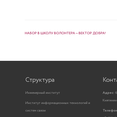
НАВИГАЦИЯ ПО ЗАПИСЯМ
НАБОР В ШКОЛУ ВОЛОНТЕРА — ВЕКТОР ДОБРА!
Структура
Конт
Инженерный институт
Адрес:
6
Княгинино
Институт информационных технологий и
систем связи
Телефон