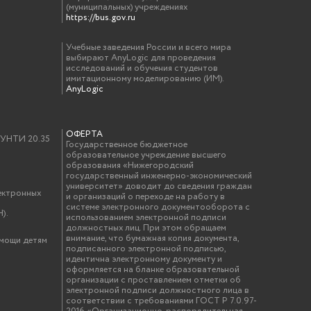
(муниципальных) учреждениях
https://bus.gov.ru
Учебные заведения России и всего мира
выбирают AnyLogic для проведения
исследований и обучения студентов
имитационному моделированию (ИМ).
AnyLogic
ОФЕРТА
у УНТИ 20.35
Государственное бюджетное
образовательное учреждение высшего
образования «Нижегородский
государственный инженерно-экономический
университет» доводит до сведения граждан
ектронных
и организаций о переходе на работу в
системе электронного документооборота с
).
использованием электронной подписи
должностных лиц. При этом обращаем
внимание, что бумажная копия документа,
омощи детям
подписанного электронной подписью,
идентична электронному документу и
оформляется на бланке образовательной
организации с проставлением отметки об
электронной подписи должностного лица в
соответствии с требованиями ГОСТ Р 7.0.97-