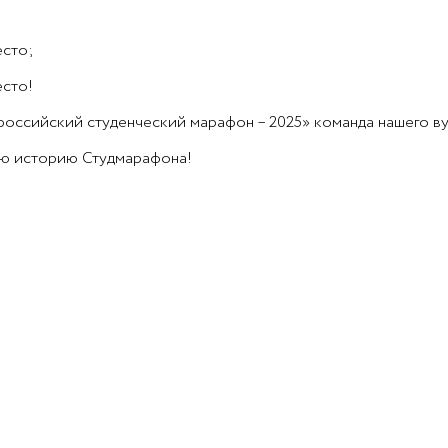
есто;
есто!
ссийский студенческий марафон – 2025» команда нашего вуз
сю историю Студмарафона!