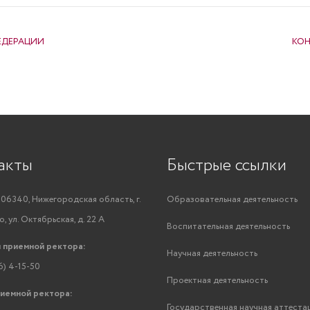
ЕДЕРАЦИИ
КОН
акты
Быстрые ссылки
06340, Нижегородская область, г.
Образовательная деятельность
, ул. Октябрьская, д. 22 А
Воспитательная деятельность
 приемной ректора:
Научная деятельность
6) 4-15-50
Проектная деятельность
риемной ректора:
Государственная научная аттеста