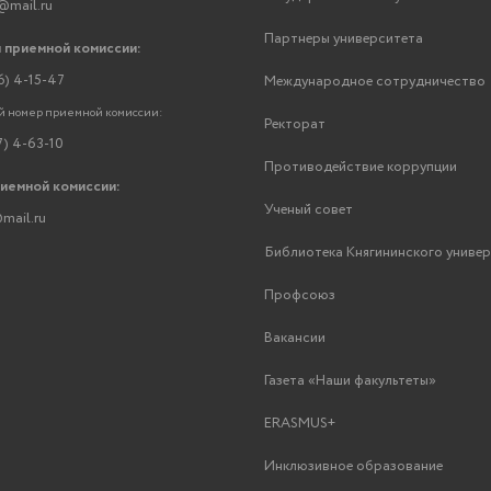
@mail.ru
Партнеры университета
 приемной комиссии:
6) 4-15-47
Международное сотрудничество
 номер приемной комиссии:
Ректорат
7) 4-63-10
Противодействие коррупции
риемной комиссии:
Ученый совет
mail.ru
Библиотека Княгининского униве
Профсоюз
Вакансии
Газета «Наши факультеты»
ERASMUS+
Инклюзивное образование