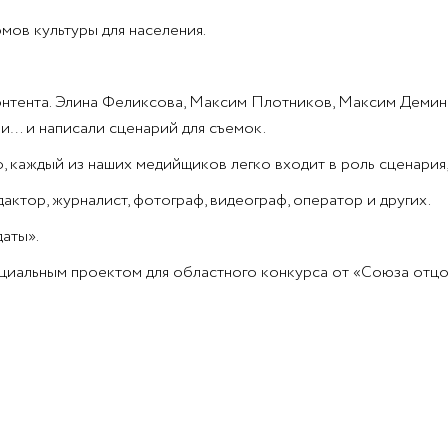
мов культуры для населения.
онтента. Элина Феликсова, Максим Плотников, Максим Демин,
и… и написали сценарий для съемок.
, каждый из наших медийщиков легко входит в роль сценария
актор, журналист, фотограф, видеограф, оператор и других.
аты».
оциальным проектом для областного конкурса от «Союза отцо