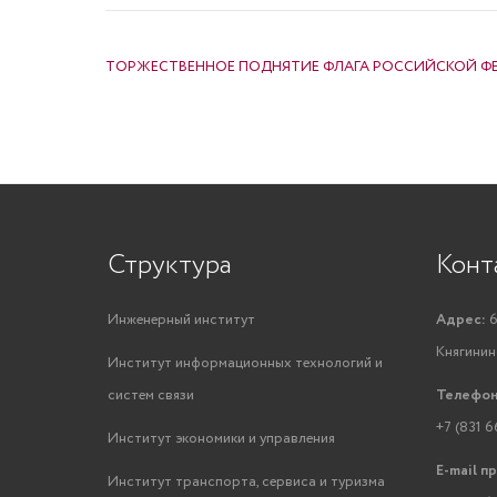
НАВИГАЦИЯ ПО ЗАПИСЯМ
ТОРЖЕСТВЕННОЕ ПОДНЯТИЕ ФЛАГА РОССИЙСКОЙ Ф
Структура
Конт
Инженерный институт
Адрес:
6
Княгинино
Институт информационных технологий и
систем связи
Телефон
+7 (831 6
Институт экономики и управления
E-mail п
Институт транспорта, сервиса и туризма