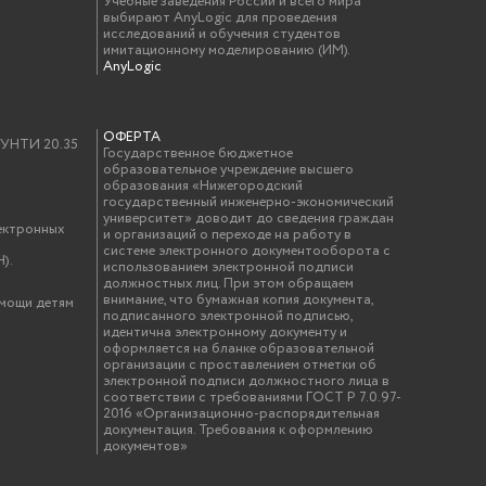
Учебные заведения России и всего мира
выбирают AnyLogic для проведения
исследований и обучения студентов
имитационному моделированию (ИМ).
AnyLogic
ОФЕРТА
у УНТИ 20.35
Государственное бюджетное
образовательное учреждение высшего
образования «Нижегородский
государственный инженерно-экономический
университет» доводит до сведения граждан
ектронных
и организаций о переходе на работу в
системе электронного документооборота с
).
использованием электронной подписи
должностных лиц. При этом обращаем
внимание, что бумажная копия документа,
омощи детям
подписанного электронной подписью,
идентична электронному документу и
оформляется на бланке образовательной
организации с проставлением отметки об
электронной подписи должностного лица в
соответствии с требованиями ГОСТ Р 7.0.97-
2016 «Организационно-распорядительная
документация. Требования к оформлению
документов»