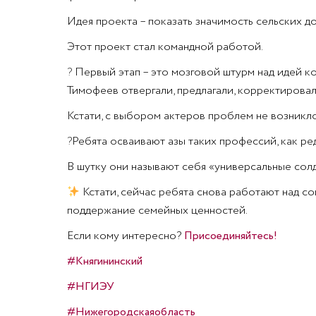
Идея проекта – показать значимость сельских до
Этот проект стал командной работой.
?
Первый этап – это мозговой штурм над идей к
Тимофеев отвергали, предлагали, корректировал
Кстати, с выбором актеров проблем не возникло
?
Ребята осваивают азы таких профессий, как ред
В шутку они называют себя «универсальные солд
Кстати, сейчас ребята снова работают над с
поддержание семейных ценностей.
Если кому интересно?
Присоединяйтесь!
#Княгининский
#НГИЭУ
#Нижегородскаяобласть