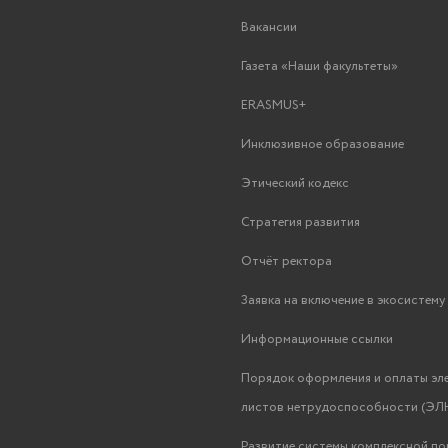
Вакансии
Газета «Наши факультеты»
ERASMUS+
Инклюзивное образование
Этический кодекс
Стратегия развития
Отчёт ректора
Заявка на включение в экосистем
Информационные ссылки
Порядок оформления и оплаты эл
листов нетрудоспособности (ЭЛН
Развитие системы комплексной п