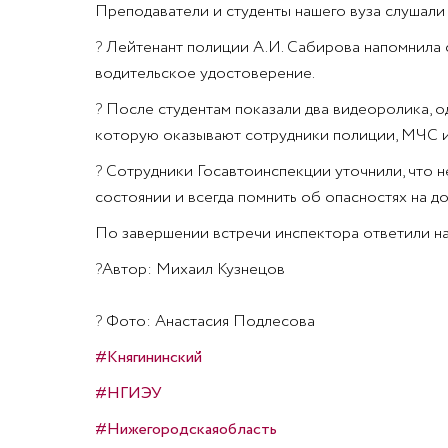
Преподаватели и студенты нашего вуза слушали
?
Лейтенант полиции А.И. Сабирова напомнила со
водительское удостоверение.
?
После студентам показали два видеоролика, од
которую оказывают сотрудники полиции, МЧС и
?
Сотрудники Госавтоинспекции уточнили, что н
состоянии и всегда помнить об опасностях на до
По завершении встречи инспектора ответили на
?️
Автор: Михаил Кузнецов
?
Фото: Анастасия Подлесова
#Княгининский
#НГИЭУ
#Нижегородскаяобласть