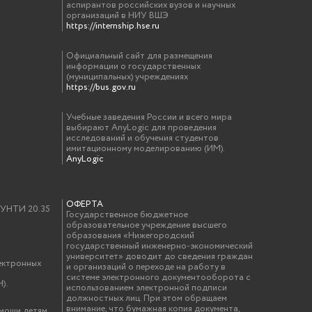
аспирантов российских вузов и научных
организаций в НИУ ВШЭ
https://internship.hse.ru
Официальный сайт для размещения
информации о государственных
(муниципальных) учреждениях
https://bus.gov.ru
Учебные заведения России и всего мира
выбирают AnyLogic для проведения
исследований и обучения студентов
имитационному моделированию (ИМ).
AnyLogic
ОФЕРТА
у УНТИ 20.35
Государственное бюджетное
образовательное учреждение высшего
образования «Нижегородский
государственный инженерно-экономический
университет» доводит до сведения граждан
ектронных
и организаций о переходе на работу в
системе электронного документооборота с
).
использованием электронной подписи
должностных лиц. При этом обращаем
внимание, что бумажная копия документа,
омощи детям