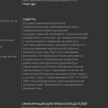
имитационному моделированию (ИМ).
AnyLogic
ОФЕРТА
у УНТИ 20.35
Государственное бюджетное
образовательное учреждение высшего
образования «Нижегородский
государственный инженерно-экономический
университет» доводит до сведения граждан
ектронных
и организаций о переходе на работу в
системе электронного документооборота с
).
использованием электронной подписи
должностных лиц. При этом обращаем
внимание, что бумажная копия документа,
омощи детям
подписанного электронной подписью,
идентична электронному документу и
оформляется на бланке образовательной
организации с проставлением отметки об
электронной подписи должностного лица в
соответствии с требованиями ГОСТ Р 7.0.97-
2016 «Организационно-распорядительная
документация. Требования к оформлению
документов»
ИНФОРМАЦИЯ ДЛЯ ПРАВООБЛАДАТЕЛЕЙ
Все права на аудио и видео материалы,