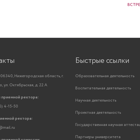
ВСТР
акты
Быстрые ссылки
06340, Нижегородская область, г.
Образовательная деятельность
, ул. Октябрьская, д. 22 А
Воспитательная деятельность
 приемной ректора:
Научная деятельность
6) 4-15-50
Проектная деятельность
риемной ректора:
Государственная научная аттеста
@mail.ru
Партнеры университета
 приемной комиссии: