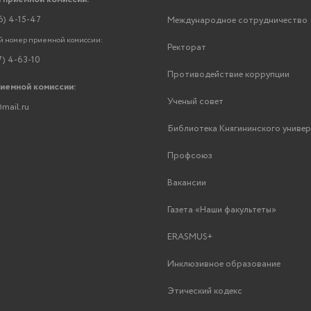
6) 4-15-47
Международное сотрудничество
 номер приемной комиссии:
Ректорат
7) 4-63-10
Противодействие коррупции
риемной комиссии:
Ученый совет
mail.ru
Библиотека Княгининского униве
Профсоюз
Вакансии
Газета «Наши факультеты»
ERASMUS+
Инклюзивное образование
Этический кодекс