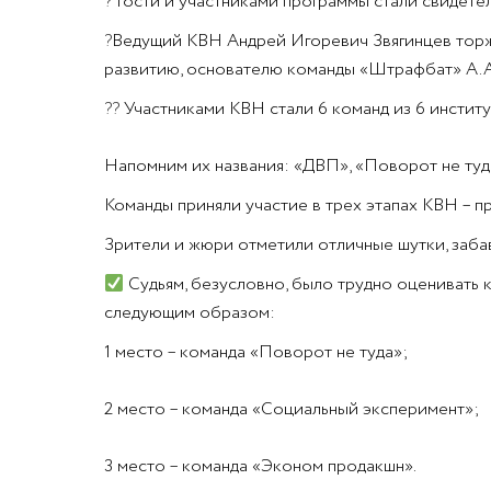
?
Гости и участниками программы стали свидете
?
Ведущий КВН Андрей Игоревич Звягинцев торж
развитию, основателю команды «Штрафбат» А.А.
??
Участниками КВН стали 6 команд из 6 институ
Напомним их названия: «ДВП», «Поворот не туда
Команды приняли участие в трех этапах КВН – пр
Зрители и жюри отметили отличные шутки, заба
Судьям, безусловно, было трудно оценивать к
следующим образом:
1 место – команда «Поворот не туда»;
2 место – команда «Социальный эксперимент»;
3 место – команда «Эконом продакшн».