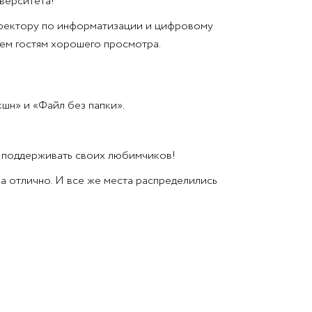
верситета!
оректору по информатизации и цифровому
сем гостям хорошего просмотра.
шн» и «Файл без папки».
 и поддерживать своих любимчиков!
на отлично. И все же места распределились