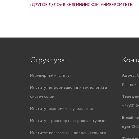
«ДРУГОЕ ДЕЛО» В КНЯГИНИНСКОМ УНИВЕРСИТЕТЕ
Структура
Конт
Инженерный институт
Адрес:
6
Княгинино
Институт информационных технологий и
систем связи
Телефон
+7 (831 6
Институт экономики и управления
E-mail п
Институт транспорта, сервиса и туризма
ngiei-126
Институт педагогики и дополнительного
Телефон