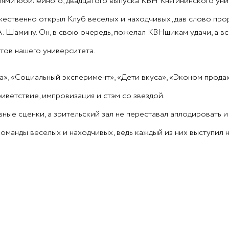
лями юбилейного, двадцатого выпуска КВН Княгининского уни
ественно открыл Клуб веселых и находчивых, дав слово пр
 Шамину. Он, в свою очередь, пожелал КВНщикам удачи, а в
тов нашего университета.
», «Социальный эксперимент», «Дети вкуса», «Эконом продак
иветствие, импровизация и стэм со звездой.
вные сценки, а зрительский зал не переставал аплодировать
оманды веселых и находчивых, ведь каждый из них выступил 