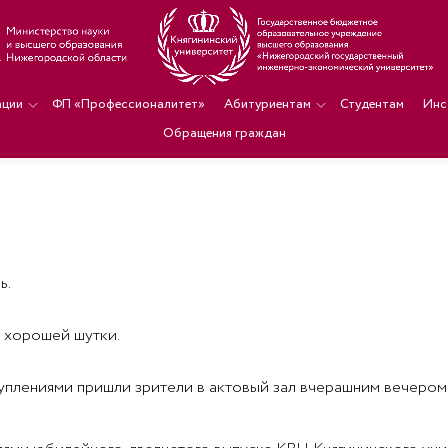
ации
ФП «Профессионалитет»
Абитуриентам
Студентам
Инс
Обращения граждан
ь.
т хорошей шутки.
плениями пришли зрители в актовый зал вчерашним вечером