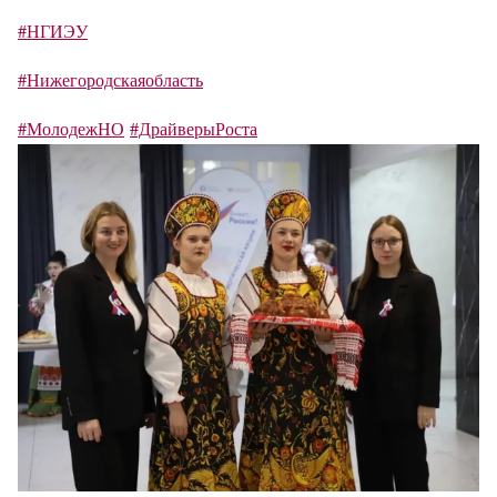
#НГИЭУ
#Нижегородскаяобласть
#МолодежНО
#ДрайверыРоста