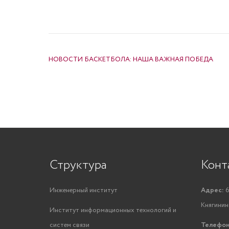
НАВИГАЦИЯ ПО ЗАПИСЯМ
НОВОСТИ БАСКЕТБОЛА: НАША ВАЖНАЯ ПОБЕДА
Структура
Конт
Инженерный институт
Адрес:
6
Княгинино
Институт информационных технологий и
систем связи
Телефон