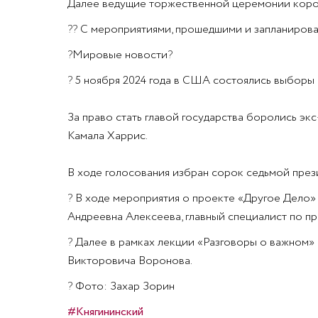
Далее ведущие торжественной церемонии корот
??
С мероприятиями, прошедшими и запланирован
?
Мировые новости
?
?
5 ноября 2024 года в США состоялись выборы 
За право стать главой государства боролись эк
Камала Харрис.
В ходе голосования избран сорок седьмой прези
?
В ходе мероприятия о проекте «Другое Дело»
Андреевна Алексеева, главный специалист по пр
?
Далее в рамках лекции «Разговоры о важном» 
Викторовича Воронова.
?
Фото: Захар Зорин
#Княгининский