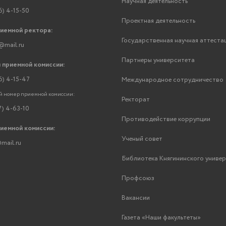
Научная деятельность
6) 4-15-50
Проектная деятельность
риемной ректора:
Государственная научная аттеста
@mail.ru
Партнеры университета
 приемной комиссии:
6) 4-15-47
Международное сотрудничество
 номер приемной комиссии:
Ректорат
7) 4-63-10
Противодействие коррупции
риемной комиссии:
Ученый совет
mail.ru
Библиотека Княгининского униве
Профсоюз
Вакансии
Газета «Наши факультеты»