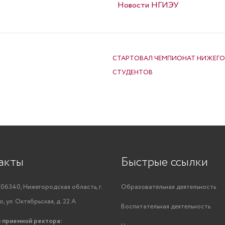
Опубликовано в
Новости НГИЭУ
СТАРТОВАЛ ЧЕМПИОНАТ НИЖЕГО
СТУДЕНТОВ
акты
Быстрые ссылки
06340, Нижегородская область, г.
Образовательная деятельность
, ул. Октябрьская, д. 22 А
Воспитательная деятельность
 приемной ректора: