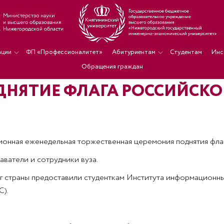
ации
ФП «Профессионалитет»
Абитуриентам
Студентам
Инс
Обращения граждан
ДНЯТИЕ ФЛАГА РОССИЙСК
иционная еженедельная торжественная церемония поднятия фл
ватели и сотрудники вуза.
г страны предоставили студенткам Института информационны
С).