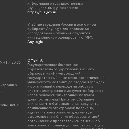
информации о государственных
(муниципальных) учреждениях
https://bus.gov.ru
Учебные заведения России и всего мира
выбирают AnyLogic для проведения
исследований и обучения студентов
имитационному моделированию (ИМ).
AnyLogic
ОФЕРТА
у УНТИ 20.35
Государственное бюджетное
образовательное учреждение высшего
образования «Нижегородский
государственный инженерно-экономический
университет» доводит до сведения граждан
ектронных
и организаций о переходе на работу в
системе электронного документооборота с
).
использованием электронной подписи
должностных лиц. При этом обращаем
внимание, что бумажная копия документа,
омощи детям
подписанного электронной подписью,
идентична электронному документу и
оформляется на бланке образовательной
организации с проставлением отметки об
электронной подписи должностного лица в