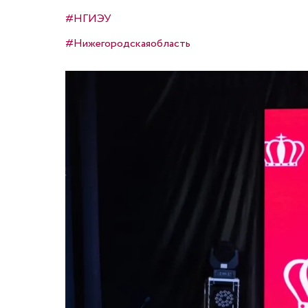
#НГИЭУ
#Нижегородскаяобласть