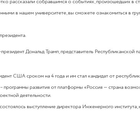
ко рассказали собравшимся о событиях, произошедших в ст
ными в нашем университете, вы сможете ознакомиться в груп
президента.
с-президент Дональд Трамп, представитель Республиканской па
дент США сроком на 4 года и им стал кандидат от республик
 – программы развития от платформы «Россия — страна возм
оектной деятельности.
состоялось выступление директора Инженерного института, к