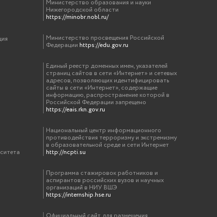
Министерство образования и науки
Нижегородской области
https://minobr.nobl.ru/
Министерство просвещения Российской
ция
Федерации
https://edu.gov.ru
Единый реестр доменных имен, указателей
страниц сайтов в сети «Интернет» и сетевых
адресов, позволяющих идентифицировать
сайты в сети «Интернет», содержащие
информацию, распространение которой в
Российской Федерации запрещено
https://eais.rkn.gov.ru
Национальный центр информационного
противодействия терроризму и экстремизму
в образовательной среде и сети Интернет
рситета
http://ncpti.su
Программа стажировок работников и
аспирантов российских вузов и научных
организаций в НИУ ВШЭ
https://internship.hse.ru
Официальный сайт для размещения