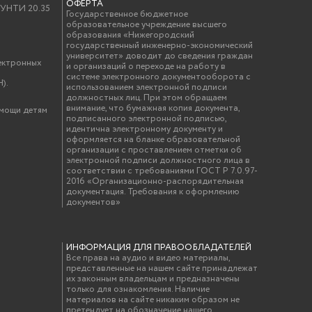
ОФЕРТА
у УНТИ 20.35
Государственное бюджетное
образовательное учреждение высшего
образования «Нижегородский
государственный инженерно-экономический
университет» доводит до сведения граждан
ектронных
и организаций о переходе на работу в
системе электронного документооборота с
).
использованием электронной подписи
должностных лиц. При этом обращаем
внимание, что бумажная копия документа,
омощи детям
подписанного электронной подписью,
идентична электронному документу и
оформляется на бланке образовательной
организации с проставлением отметки об
электронной подписи должностного лица в
соответствии с требованиями ГОСТ Р 7.0.97-
2016 «Организационно-распорядительная
документация. Требования к оформлению
документов»
ИНФОРМАЦИЯ ДЛЯ ПРАВООБЛАДАТЕЛЕЙ
Все права на аудио и видео материалы,
представленные на нашем сайте принадлежат
их законным владельцам и предназначены
только для ознакомления. Наличие
материалов на сайте никаким образом не
претендует на обозначение нашего