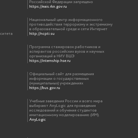
Российской Федерации запрещено
https://eais.rkn.gov.ru
Национальный центр информационного
противодействия терроризму и экстремизму
в образовательной среде и сети Интернет
рситета
http://ncpti.su
Программа стажировок работников и
аспирантов российских вузов и научных
организаций в НИУ ВШЭ
https://internship.hse.ru
Официальный сайт для размещения
информации о государственных
(муниципальных) учреждениях
https://bus.gov.ru
Учебные заведения России и всего мира
выбирают AnyLogic для проведения
исследований и обучения студентов
имитационному моделированию (ИМ).
AnyLogic