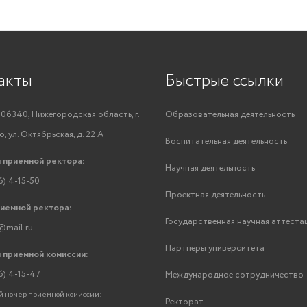
акты
Быстрые ссылки
06340, Нижегородская область, г.
Образовательная деятельность
, ул. Октябрьская, д. 22 А
Воспитательная деятельность
 приемной ректора:
Научная деятельность
6) 4-15-50
Проектная деятельность
риемной ректора:
Государственная научная аттеста
@mail.ru
Партнеры университета
 приемной комиссии:
6) 4-15-47
Международное сотрудничество
 номер приемной комиссии:
Ректорат