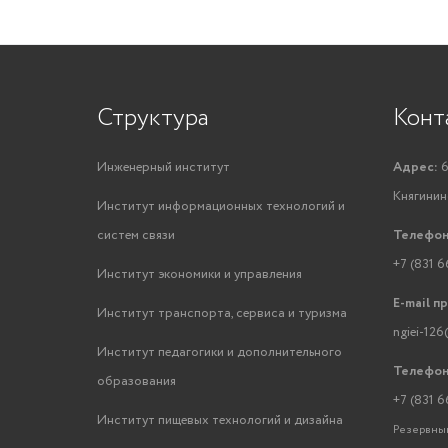
Структура
Конт
Инженерный институт
Адрес:
6
Княгинино
Институт информационных технологий и
систем связи
Телефон
+7 (831 6
Институт экономики и управления
E-mail п
Институт транспорта, сервиса и туризма
ngiei-126
Институт педагогики и дополнительного
Телефон
образования
+7 (831 6
Институт пищевых технологий и дизайна
Резервный