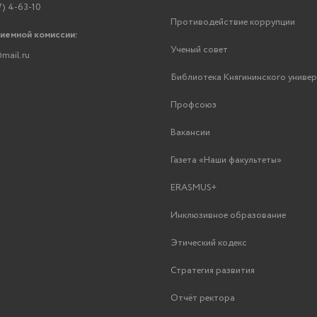
7) 4-63-10
Противодействие коррупции
риемной комиссии:
Ученый совет
mail.ru
Библиотека Княгининского униве
Профсоюз
Вакансии
Газета «Наши факультеты»
ERASMUS+
Инклюзивное образование
Этический кодекс
Стратегия развития
Отчёт ректора