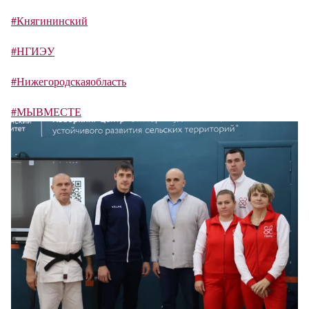
#Княгининский
#НГИЭУ
#Нижегородскаяобласть
#МЫВМЕСТЕ