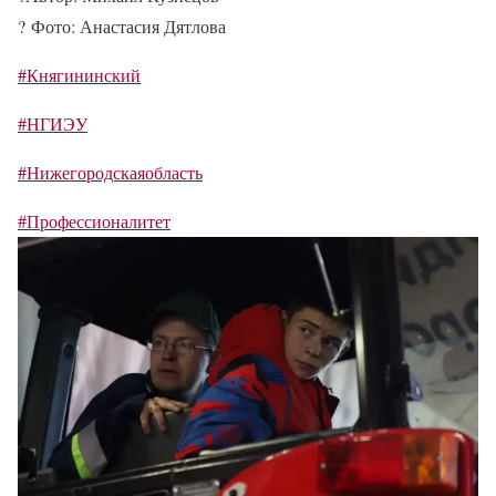
?
Фото: Анастасия Дятлова
#Княгининский
#НГИЭУ
#Нижегородскаяобласть
#Профессионалитет