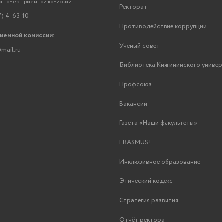
 номер приемной комиссии:
Ректорат
7) 4-63-10
Противодействие коррупции
риемной комиссии:
Ученый совет
mail.ru
Библиотека Княгининского униве
Профсоюз
Вакансии
Газета «Наши факультеты»
ERASMUS+
Инклюзивное образование
Этический кодекс
Стратегия развития
Отчёт ректора