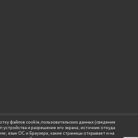
отку файлов cookie, пользовательских данных (сведения
ип устройства и разрешение его экрана; источник откуда
 учреждение высшего образования "Нижегородский государс
аме; язык ОС и Браузера; какие страницы открывает и на