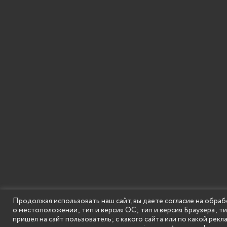
Продолжая использовать наш сайт, вы даете согласие на обраб
о местоположении; тип и версия ОС; тип и версия Браузера; т
SECONDARY
© Государственное бюджетное образовательное
пришел на сайт пользователь; с какого сайта или по какой рекл
MENU