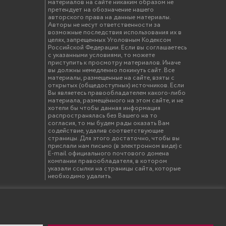
материалов на сайте никаким образом не
претендует на обозначение нашего
авторского права на данные материалы.
Авторы не несут ответственности за
возможные последствия использования их в
целях, запрещенных Уголовным Кодексом
Российской Федерации. Если вы соглашаетесь
с указанными условиями, то можете
приступить к просмотру материалов. Иначе
вы должны немедленно покинуть сайт. Все
материалы, размещенные на сайте, взяты с
открытых (общедоступных) источников. Если
Вы являетесь правообладателем какого-либо
материала, размещённого на этом сайте, и не
хотели бы чтобы данная информация
распространялась без Вашего на то
согласия, то мы будем рады оказать Вам
содействие, удалив соответствующие
страницы. Для этого достаточно, чтобы вы
прислали нам письмо (в электронном виде) с
E-mail официального почтового домена
компании правообладателя, в котором
указали ссылки на страницы сайта, которые
необходимо удалить.
твенный инженерно-экономический университет"