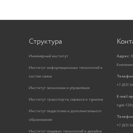
Структура
Конт
Инженерный институт
Адрес:
6
Княгинино
Институт информационных технологий и
систем связи
Телефон
+7 (831 6
Институт экономики и управления
E-mail п
Институт транспорта, сервиса и туризма
ngiei-126
Институт педагогики и дополнительного
Телефон
образования
+7 (831 6
Институт пищевых технологий и дизайна