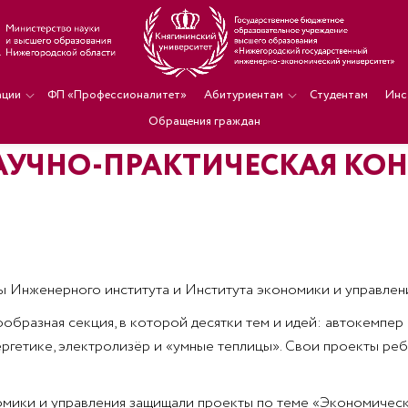
ации
ФП «Профессионалитет»
Абитуриентам
Студентам
Инс
Обращения граждан
УЧНО-ПРАКТИЧЕСКАЯ КОН
нты Инженерного института и Института экономики и управлен
бразная секция, в которой десятки тем и идей: автокемпер
гетике, электролизёр и «умные теплицы». Свои проекты ребя
номики и управления защищали проекты по теме «Экономичес