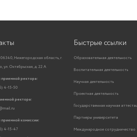
акты
Быстрые ссылки
06340, Нижегородская область, г.
Образовательная деятельность
, ул. Октябрьская, д. 22 А
Воспитательная деятельность
 приемной ректора:
Научная деятельность
6) 4-15-50
Проектная деятельность
риемной ректора:
Государственная научная аттеста
@mail.ru
Партнеры университета
 приемной комиссии:
6) 4-15-47
Международное сотрудничество