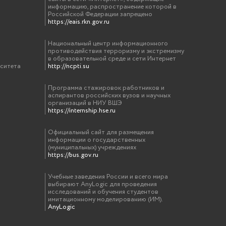
информацию, распространение которой в
Российской Федерации запрещено
https://eais.rkn.gov.ru
Национальный центр информационного
противодействия терроризму и экстремизму
в образовательной среде и сети Интернет
рситета
http://ncpti.su
Программа стажировок работников и
аспирантов российских вузов и научных
организаций в НИУ ВШЭ
https://internship.hse.ru
Официальный сайт для размещения
информации о государственных
(муниципальных) учреждениях
https://bus.gov.ru
Учебные заведения России и всего мира
выбирают AnyLogic для проведения
исследований и обучения студентов
имитационному моделированию (ИМ).
AnyLogic