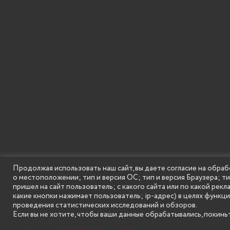
Продолжая использовать наш сайт, вы даете согласие на обраб
о местоположении; тип и версия ОС; тип и версия Браузера; т
SECONDARY
© Государственное бюджетное образовательное
пришел на сайт пользователь; с какого сайта или по какой рекл
MENU
какие кнопки нажимает пользователь; ip-адрес) в целях функц
проведения статистических исследований и обзоров.
Если вы не хотите, чтобы ваши данные обрабатывались, покиньт