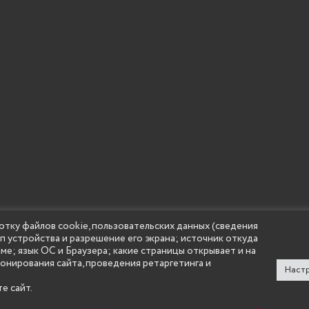
отку файлов cookie, пользовательских данных (сведения
ип устройства и разрешение его экрана; источник откуда
 учреждение высшего образования "Нижегородский государс
аме; язык ОС и Браузера; какие страницы открывает и на
(Княгининский университет) 2002 - 2026
ионирования сайта, проведения ретаргетинга и
Настр
е сайт.