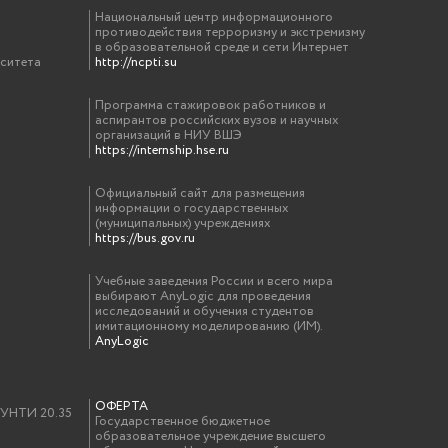
Национальный центр информационного
противодействия терроризму и экстремизму
в образовательной среде и сети Интернет
рситета
http://ncpti.su
Программа стажировок работников и
аспирантов российских вузов и научных
организаций в НИУ ВШЭ
https://internship.hse.ru
Официальный сайт для размещения
информации о государственных
(муниципальных) учреждениях
https://bus.gov.ru
Учебные заведения России и всего мира
выбирают AnyLogic для проведения
исследований и обучения студентов
имитационному моделированию (ИМ).
AnyLogic
ОФЕРТА
у УНТИ 20.35
Государственное бюджетное
образовательное учреждение высшего