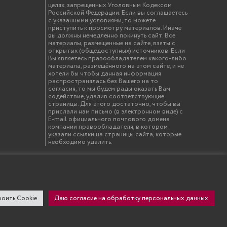
целях, запрещенных Уголовным Кодексом
Российской Федерации. Если вы соглашаетесь
с указанными условиями, то можете
приступить к просмотру материалов. Иначе
вы должны немедленно покинуть сайт. Все
материалы, размещенные на сайте, взяты с
открытых (общедоступных) источников. Если
Вы являетесь правообладателем какого-либо
материала, размещённого на этом сайте, и не
хотели бы чтобы данная информация
распространялась без Вашего на то
согласия, то мы будем рады оказать Вам
содействие, удалив соответствующие
страницы. Для этого достаточно, чтобы вы
прислали нам письмо (в электронном виде) с
E-mail официального почтового домена
компании правообладателя, в котором
указали ссылки на страницы сайта, которые
необходимо удалить.
твенный инженерно-экономический университет"
оить Cookie
Даю согласие на обработку персональных данных