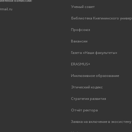
риемной комиссии:
Ученый совет
mail.ru
Библиотека Княгининского униве
Профсоюз
Вакансии
Газета «Наши факультеты»
ERASMUS+
Инклюзивное образование
Этический кодекс
Стратегия развития
Отчёт ректора
Заявка на включение в экосистем