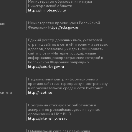
Министерство образования и науки
Нижегородской области
https://minobr.nobl.ru/
Министерство просвещения Российской
ция
Федерации
https://edu.gov.ru
Единый реестр доменных имен, указателей
страниц сайтов в сети «Интернет» и сетевых
адресов, позволяющих идентифицировать
сайты в сети «Интернет», содержащие
информацию, распространение которой в
Российской Федерации запрещено
https://eais.rkn.gov.ru
Национальный центр информационного
противодействия терроризму и экстремизму
в образовательной среде и сети Интернет
рситета
http://ncpti.su
Программа стажировок работников и
аспирантов российских вузов и научных
организаций в НИУ ВШЭ
https://internship.hse.ru
Официальный сайт для размещения