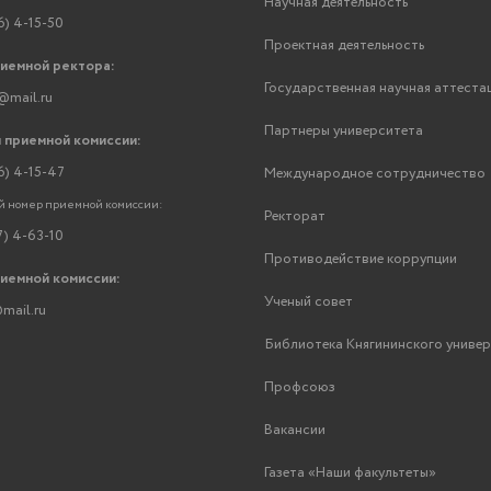
Научная деятельность
6) 4-15-50
Проектная деятельность
риемной ректора:
Государственная научная аттеста
@mail.ru
Партнеры университета
 приемной комиссии:
6) 4-15-47
Международное сотрудничество
 номер приемной комиссии:
Ректорат
7) 4-63-10
Противодействие коррупции
риемной комиссии:
Ученый совет
mail.ru
Библиотека Княгининского униве
Профсоюз
Вакансии
Газета «Наши факультеты»