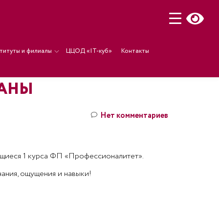
титуты и филиалы
ЦЦОД «IT-куб»
Контакты
ЛАНЫ
Нет комментариев
чащиеся 1 курса ФП «Профессионалитет».
нания, ощущения и навыки!