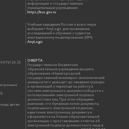
информации о государственных
(муниципальных) учреждениях
https://bus.gov.ru
Учебные заведения России и всего мира
выбирают AnyLogic для проведения
исследований и обучения студентов
имитационному моделированию (ИМ).
AnyLogic
ОФЕРТА
у УНТИ 20.35
Государственное бюджетное
образовательное учреждение высшего
образования «Нижегородский
государственный инженерно-экономический
университет» доводит до сведения граждан
ектронных
и организаций о переходе на работу в
системе электронного документооборота с
).
использованием электронной подписи
должностных лиц. При этом обращаем
внимание, что бумажная копия документа,
омощи детям
подписанного электронной подписью,
идентична электронному документу и
оформляется на бланке образовательной
организации с проставлением отметки об
электронной подписи должностного лица в