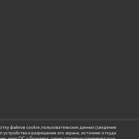
отку файлов cookie, пользовательских данных (сведения
ип устройства и разрешение его экрана; источник откуда
 учреждение высшего образования "Нижегородский государс
аме; язык ОС и Браузера; какие страницы открывает и на