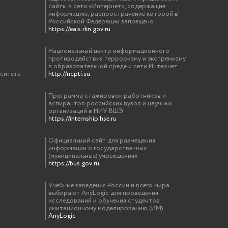
сайты в сети «Интернет», содержащие
информацию, распространение которой в
Российской Федерации запрещено
https://eais.rkn.gov.ru
Национальный центр информационного
противодействия терроризму и экстремизму
в образовательной среде и сети Интернет
рситета
http://ncpti.su
Программа стажировок работников и
аспирантов российских вузов и научных
организаций в НИУ ВШЭ
https://internship.hse.ru
Официальный сайт для размещения
информации о государственных
(муниципальных) учреждениях
https://bus.gov.ru
Учебные заведения России и всего мира
выбирают AnyLogic для проведения
исследований и обучения студентов
имитационному моделированию (ИМ).
AnyLogic