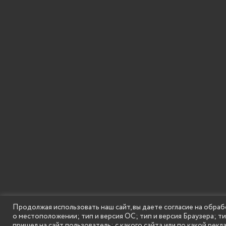
Продолжая использовать наш сайт, вы даете согласие на обраб
о местоположении; тип и версия ОС; тип и версия Браузера; т
SECONDARY
© Государственное бюджетное образовательное
пришел на сайт пользователь; с какого сайта или по какой рекл