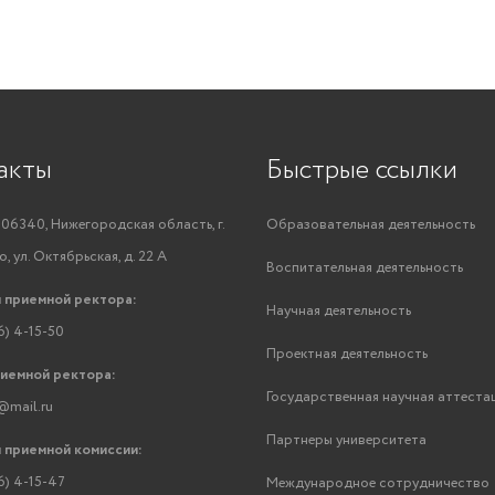
акты
Быстрые ссылки
06340, Нижегородская область, г.
Образовательная деятельность
, ул. Октябрьская, д. 22 А
Воспитательная деятельность
 приемной ректора:
Научная деятельность
6) 4-15-50
Проектная деятельность
риемной ректора:
Государственная научная аттеста
@mail.ru
Партнеры университета
 приемной комиссии:
6) 4-15-47
Международное сотрудничество