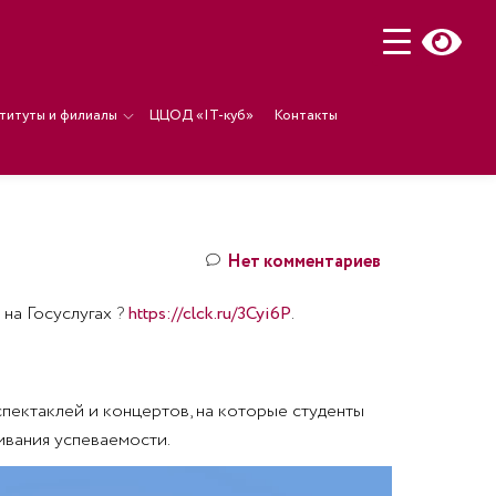
титуты и филиалы
ЦЦОД «IT-куб»
Контакты
Нет комментариев
 на Госуслугах
?
https://clck.ru/3Cyi6P
.
пектаклей и концертов, на которые студенты
ивания успеваемости.