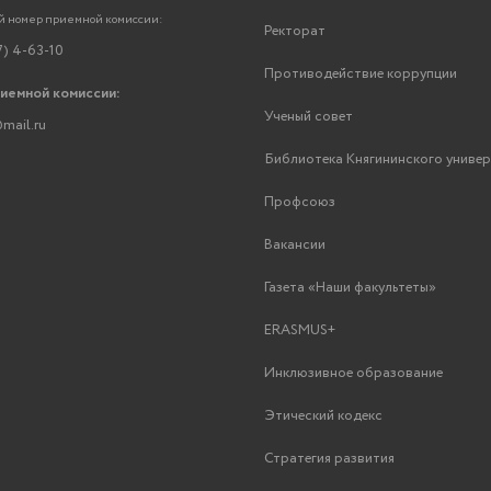
 номер приемной комиссии:
Ректорат
7) 4-63-10
Противодействие коррупции
риемной комиссии:
Ученый совет
mail.ru
Библиотека Княгининского униве
Профсоюз
Вакансии
Газета «Наши факультеты»
ERASMUS+
Инклюзивное образование
Этический кодекс
Стратегия развития