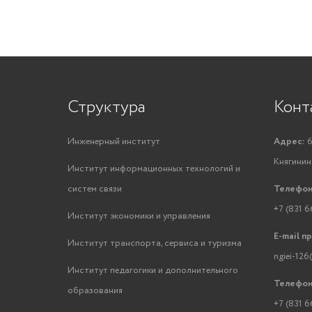
Структура
Конт
Инженерный институт
Адрес:
6
Княгинино
Институт информационных технологий и
систем связи
Телефон
+7 (831 6
Институт экономики и управления
E-mail п
Институт транспорта, сервиса и туризма
ngiei-126
Институт педагогики и дополнительного
Телефон
образования
+7 (831 6