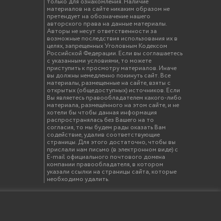
только для ознакомления. Наличие
материалов на сайте никаким образом не
претендует на обозначение нашего
авторского права на данные материалы.
Авторы не несут ответственности за
возможные последствия использования их в
целях, запрещенных Уголовным Кодексом
Российской Федерации. Если вы соглашаетесь
с указанными условиями, то можете
приступить к просмотру материалов. Иначе
вы должны немедленно покинуть сайт. Все
материалы, размещенные на сайте, взяты с
открытых (общедоступных) источников. Если
Вы являетесь правообладателем какого-либо
материала, размещённого на этом сайте, и не
хотели бы чтобы данная информация
распространялась без Вашего на то
согласия, то мы будем рады оказать Вам
содействие, удалив соответствующие
страницы. Для этого достаточно, чтобы вы
прислали нам письмо (в электронном виде) с
E-mail официального почтового домена
компании правообладателя, в котором
указали ссылки на страницы сайта, которые
необходимо удалить.
твенный инженерно-экономический университет"