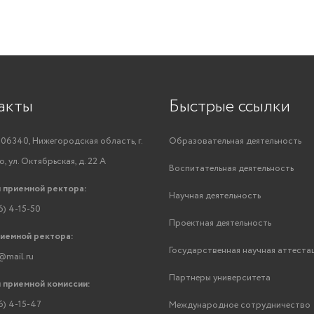
акты
Быстрые ссылки
06340, Нижегородская область, г.
Образовательная деятельность
, ул. Октябрьская, д. 22 А
Воспитательная деятельность
 приемной ректора:
Научная деятельность
6) 4-15-50
Проектная деятельность
риемной ректора:
Государственная научная аттеста
@mail.ru
Партнеры университета
 приемной комиссии:
6) 4-15-47
Международное сотрудничество