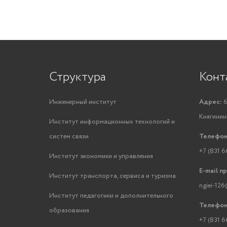
Структура
Конт
Инженерный институт
Адрес:
6
Княгинино
Институт информационных технологий и
систем связи
Телефон
+7 (831 6
Институт экономики и управления
E-mail п
Институт транспорта, сервиса и туризма
ngiei-126
Институт педагогики и дополнительного
Телефон
образования
+7 (831 6