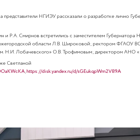
а представители НГИЭУ рассказали о разработке лично Губ
ин и Р.А. Смирнов встретились с заместителем Губернатора 
Нижегородской области Л.В. Широковой; ректором ФГАОУ В
м. Н.И. Лобачевского» О.В. Трофимовым; директором АНО «
кже Светланой
WCDOaKWcKA
,
https://disk.yandex.ru/d/sGEukqpWm2V89A