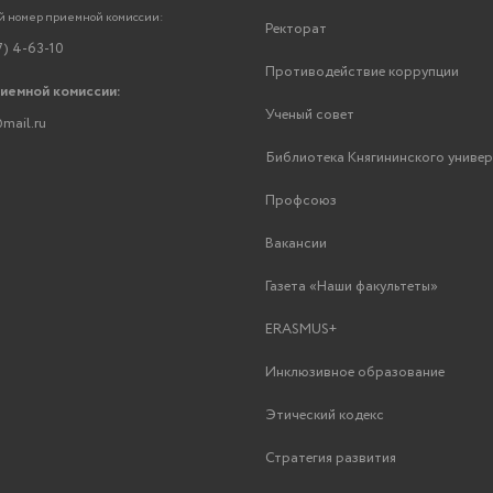
 номер приемной комиссии:
Ректорат
7) 4-63-10
Противодействие коррупции
риемной комиссии:
Ученый совет
mail.ru
Библиотека Княгининского униве
Профсоюз
Вакансии
Газета «Наши факультеты»
ERASMUS+
Инклюзивное образование
Этический кодекс
Стратегия развития