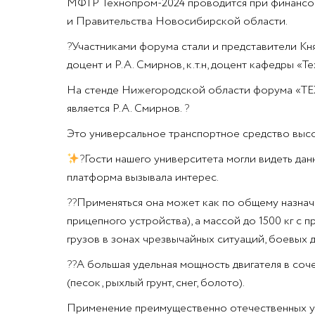
МФТР Технопром-2024 проводится при финансов
и Правительства Новосибирской области.
?
Участниками форума стали и представители Княг
доцент и Р.А. Смирнов, к.т.н, доцент кафедры 
На стенде Нижегородской области форума «ТЕ
является Р.А. Смирнов.
?
Это универсальное транспортное средство выс
?
Гости нашего университета могли видеть дан
платформа вызывала интерес.
??
Применяться она может как по общему назначе
прицепного устройства), а массой до 1500 кг с 
грузов в зонах чрезвычайных ситуаций, боевых 
??
А большая удельная мощность двигателя в со
(песок, рыхлый грунт, снег, болото).
Применение преимущественно отечественных узл