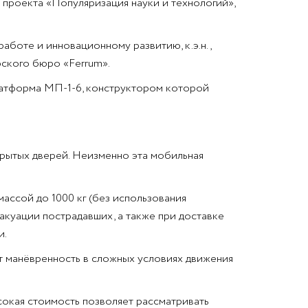
проекта «Популяризация науки и технологий»,
работе и инновационному развитию, к.э.н.,
рского бюро «Ferrum».
атформа МП-1-6, конструктором которой
ткрытых дверей. Неизменно эта мобильная
ассой до 1000 кг (без использования
вакуации пострадавших, а также при доставке
и.
т манёвренность в сложных условиях движения
сокая стоимость позволяет рассматривать