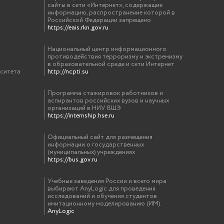
сайты в сети «Интернет», содержащие
информацию, распространение которой в
Российской Федерации запрещено
https://eais.rkn.gov.ru
Национальный центр информационного
противодействия терроризму и экстремизму
в образовательной среде и сети Интернет
рситета
http://ncpti.su
Программа стажировок работников и
аспирантов российских вузов и научных
организаций в НИУ ВШЭ
https://internship.hse.ru
Официальный сайт для размещения
информации о государственных
(муниципальных) учреждениях
https://bus.gov.ru
Учебные заведения России и всего мира
выбирают AnyLogic для проведения
исследований и обучения студентов
имитационному моделированию (ИМ).
AnyLogic