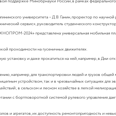
ой поддержке Минобрнауки России, в рамках федерального 
ининского университета – Д.В. Ганин, проректор по научной 
«Технический сервис», руководитель студенческого конструкто
ХНОПРОМ-2024» представлена универсальная мобильная пл
окой проходимости на гусеничных движителях.
ную установку и даже прокатиться на ней, например, в Дни о
нию, например, для транспортировки людей и грузов общей м
прицепным устройством, так и в чрезвычайных ситуациях для э
действий; в сельском и лесном хозяйстве в легкой мелиораци
четании с бортповоротной системой рулевого управления дае
ов и агрегатов, их доступность ремонтопригодность и невы