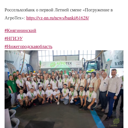
Россельхозбанк о первой Летней смене «Погружение в
АгроТех»:
https://vz-nn.ru/news/banki/61628/
#Княгининский
#НГИЭУ
#Нижегородскаяобласть