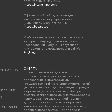
организаций в НИУ ВШЭ
https://internship.hse.ru
Официальный сайт для размещения
информации о государственных
(муниципальных) учреждениях
https://bus.gov.ru
Учебные заведения России и всего мира
выбирают AnyLogic для проведения
исследований и обучения студентов
имитационному моделированию (ИМ).
AnyLogic
ОФЕРТА
у УНТИ 20.35
Государственное бюджетное
образовательное учреждение высшего
образования «Нижегородский
государственный инженерно-экономический
университет» доводит до сведения граждан
ектронных
и организаций о переходе на работу в
системе электронного документооборота с
).
использованием электронной подписи
должностных лиц. При этом обращаем
внимание, что бумажная копия документа,
омощи детям
подписанного электронной подписью,