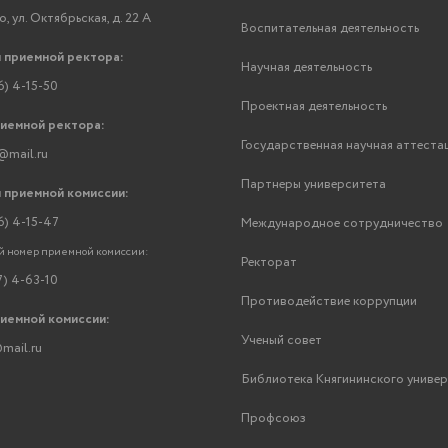
, ул. Октябрьская, д. 22 А
Воспитательная деятельность
 приемной ректора:
Научная деятельность
6) 4-15-50
Проектная деятельность
риемной ректора:
Государственная научная аттеста
@mail.ru
Партнеры университета
 приемной комиссии:
6) 4-15-47
Международное сотрудничество
 номер приемной комиссии:
Ректорат
7) 4-63-10
Противодействие коррупции
риемной комиссии:
Ученый совет
mail.ru
Библиотека Княгининского униве
Профсоюз