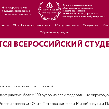
ации
ФП «Профессионалитет»
Абитуриентам
Студентам
Инс
Обращения граждан
ТСЯ ВСЕРОССИЙСКИЙ СТУД
которого сможет стать каждый.
ут участие более 100 вузов из всеx федеральныx округов, о
оссии поздравит Ольга Петрова, замглавы Минобрнауки и Па