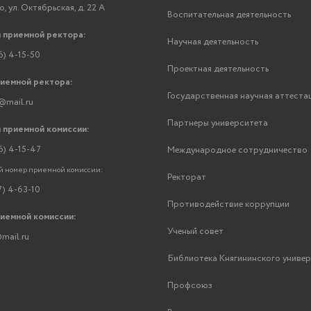
, ул. Октябрьская, д. 22 А
Воспитательная деятельность
 приемной ректора:
Научная деятельность
6) 4-15-50
Проектная деятельность
риемной ректора:
Государственная научная аттеста
@mail.ru
Партнеры университета
 приемной комиссии:
6) 4-15-47
Международное сотрудничество
 номер приемной комиссии:
Ректорат
7) 4-63-10
Противодействие коррупции
риемной комиссии:
Ученый совет
mail.ru
Библиотека Княгининского униве
Профсоюз