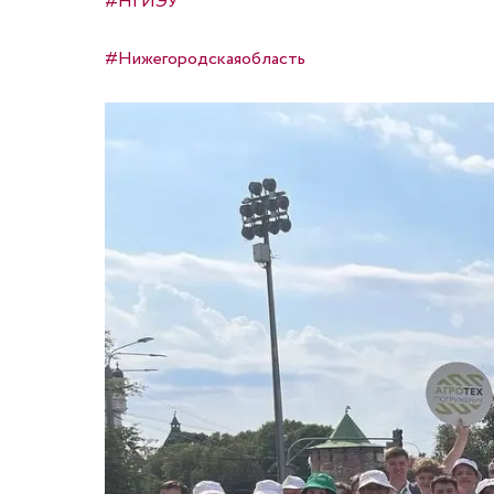
#НГИЭУ
#Нижегородскаяобласть