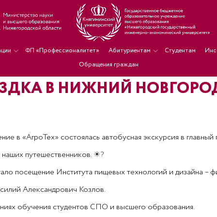
ации
ФП «Профессионалитет»
Абитуриентам
Студентам
Инс
Обращения граждан
ЕЗДКА В НИЖНИЙ НОВГОРО
ние в «АгроТех» состоялась автобусная экскурсия в главный
 наших путешественников.
☀?
тало посещение Института пищевых технологий и дизайна – ф
асилий Александрович Козлов.
ениях обучения студентов СПО и высшего образования.