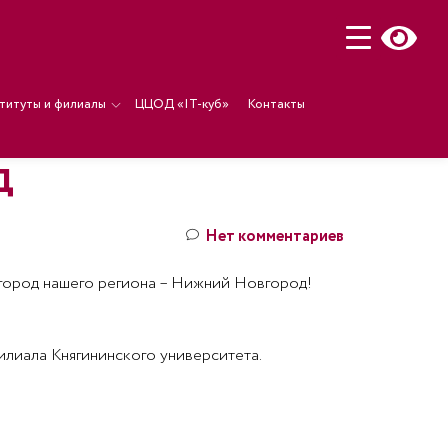
титуты и филиалы
ЦЦОД «IT-куб»
Контакты
Д
Нет комментариев
 город нашего региона – Нижний Новгород!
илиала Княгининского университета.