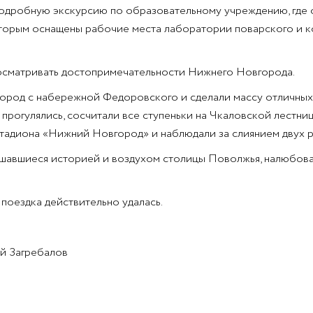
одробную экскурсию по образовательному учреждению, где о
орым оснащены рабочие места лаборатории поварского и ко
 осматривать достопримечательности Нижнего Новгорода.
а город с набережной Федоровского и сделали массу отличн
рогулялись, сосчитали все ступеньки на Чкаловской лестн
адиона «Нижний Новгород» и наблюдали за слиянием двух ре
ышавшиеся историей и воздухом столицы Поволжья, налюбов
 поездка действительно удалась.
ей Загребалов