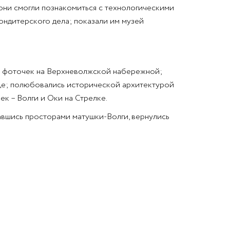
ни смогли познакомиться с технологическими
ндитерского дела; показали им музей
ых фоточек на Верхневолжской набережной;
ице; полюбовались исторической архитектурой
к – Волги и Оки на Стрелке.
авшись просторами матушки-Волги, вернулись