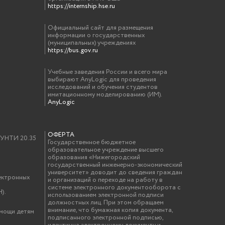
https://internship.hse.ru
Официальный сайт для размещения
информации о государственных
(муниципальных) учреждениях
https://bus.gov.ru
Учебные заведения России и всего мира
выбирают AnyLogic для проведения
исследований и обучения студентов
имитационному моделированию (ИМ).
AnyLogic
ОФЕРТА
у УНТИ 20.35
Государственное бюджетное
образовательное учреждение высшего
образования «Нижегородский
государственный инженерно-экономический
университет» доводит до сведения граждан
ектронных
и организаций о переходе на работу в
системе электронного документооборота с
).
использованием электронной подписи
должностных лиц. При этом обращаем
внимание, что бумажная копия документа,
омощи детям
подписанного электронной подписью,