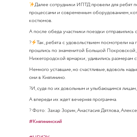
Далее сотрудники ИПТД провели для ребят п
процессами и современным оборудованием, кот
костюмов.
А после обеда участники поездки отправились
?
Так, ребята с удовольствием посмотрели н
прошлись по знаменитой Большой Покровской; п
Нижегородской ярмарки; удивились размерам ст
Немного уставшие, но счастливые, вдоволь над
они в Княгинино.
?
И, судя по их довольным и улыбающимся лицам,
А впереди их ждет вечерняя программа.
?
Фото: Захар Зорин, Анастасия Дятлова, Алекс
#Княгининский