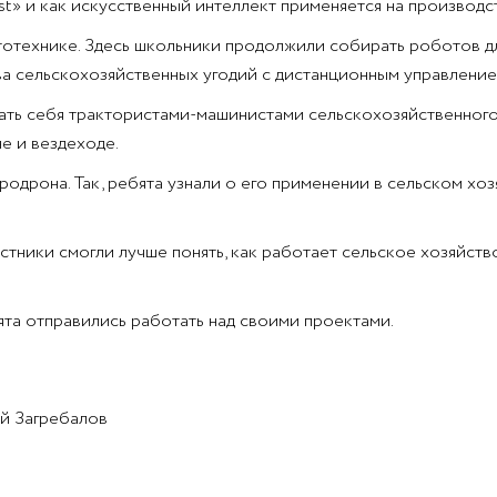
tist» и как искусственный интеллект применяется на произво
технике. Здесь школьники продолжили собирать роботов для
а сельскохозяйственных угодий с дистанционным управление
вать себя трактористами-машинистами сельскохозяйственного
не и вездеходе.
одрона. Так, ребята узнали о его применении в сельском хо
тники смогли лучше понять, как работает сельское хозяйство
бята отправились работать над своими проектами.
ей Загребалов