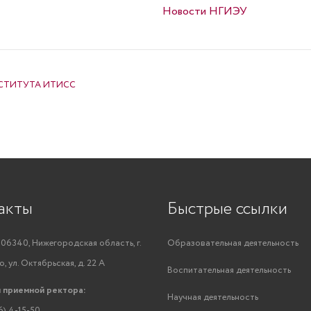
Опубликовано в
Новости НГИЭУ
СТИТУТА ИТИСС
акты
Быстрые ссылки
06340, Нижегородская область, г.
Образовательная деятельность
, ул. Октябрьская, д. 22 А
Воспитательная деятельность
 приемной ректора:
Научная деятельность
6) 4-15-50