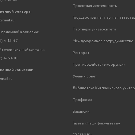
Проектная деятельность
риемной ректора:
Государственная научная аттеста
@mail.ru
Партнеры университета
 приемной комиссии:
6) 4-15-47
Международное сотрудничество
 номер приемной комиссии:
Ректорат
7) 4-63-10
Противодействие коррупции
риемной комиссии:
Ученый совет
mail.ru
Библиотека Княгининского униве
Профсоюз
Вакансии
Газета «Наши факультеты»