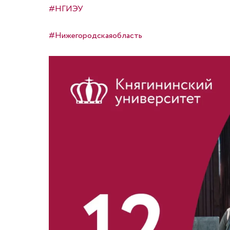
#НГИЭУ
#Нижегородскаяобласть