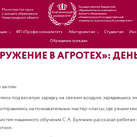
ации
ФП «Профессионалитет»
Абитуриентам
Студентам
Инс
Обращения граждан
УЖЕНИЕ В АГРОТЕХ»: ДЕНЬ
й школы.
лись под веселую зарядку на свежем воздухе, зарядившись эне
тправились на познавательные мастер-классы, где узнали мно
истем машинного обучения С.А. Булганин рассказал ребятам
тон».