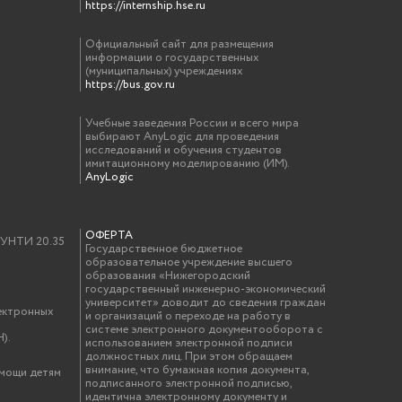
https://internship.hse.ru
Официальный сайт для размещения
информации о государственных
(муниципальных) учреждениях
https://bus.gov.ru
Учебные заведения России и всего мира
выбирают AnyLogic для проведения
исследований и обучения студентов
имитационному моделированию (ИМ).
AnyLogic
ОФЕРТА
у УНТИ 20.35
Государственное бюджетное
образовательное учреждение высшего
образования «Нижегородский
государственный инженерно-экономический
университет» доводит до сведения граждан
ектронных
и организаций о переходе на работу в
системе электронного документооборота с
).
использованием электронной подписи
должностных лиц. При этом обращаем
внимание, что бумажная копия документа,
омощи детям
подписанного электронной подписью,
идентична электронному документу и