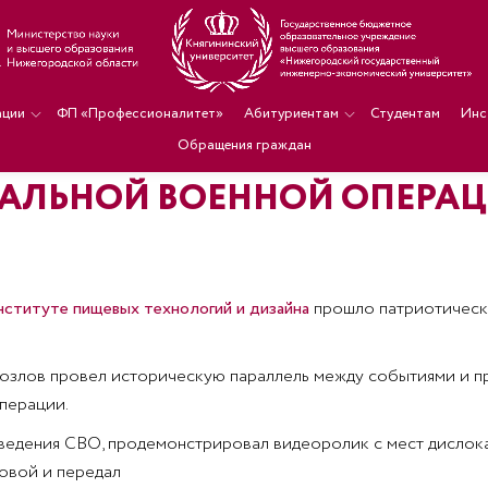
ации
ФП «Профессионалитет»
Абитуриентам
Студентам
Инс
Обращения граждан
ИАЛЬНОЙ ВОЕННОЙ ОПЕРА
ституте пищевых технологий и дизайна
прошло патриотическ
злов провел историческую параллель между событиями и пр
перации.
ведения СВО, продемонстрировал видеоролик с мест дислок
довой и передал