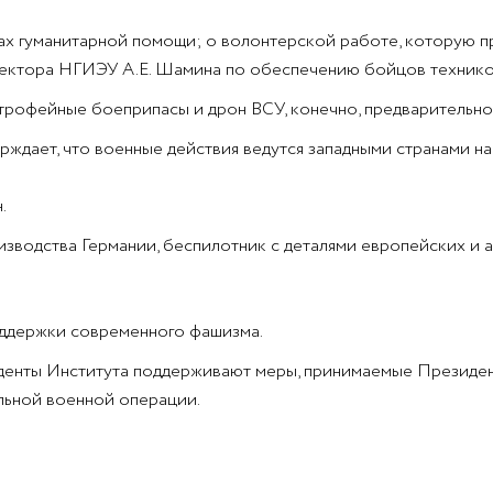
ках гуманитарной помощи; о волонтерской работе, которую п
ректора НГИЭУ А.Е. Шамина по обеспечению бойцов техникой
 трофейные боеприпасы и дрон ВСУ, конечно, предварительн
ждает, что военные действия ведутся западными странами на
.
изводства Германии, беспилотник с деталями европейских и 
оддержки современного фашизма.
уденты Института поддерживают меры, принимаемые Президен
льной военной операции.