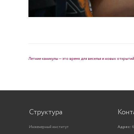
НАВИГАЦИЯ ПО ЗАПИСЯМ
Летние каникулы — это время для веселья и новых открыти
Структура
Конт
Инженерный институт
Адрес:
6