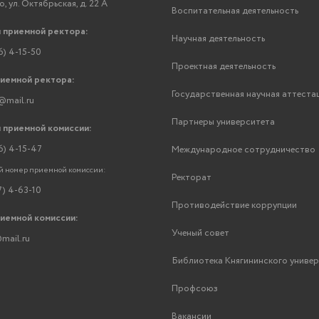
, ул. Октябрьская, д. 22 А
Воспитательная деятельность
 приемной ректора:
Научная деятельность
6) 4-15-50
Проектная деятельность
риемной ректора:
Государственная научная аттеста
@mail.ru
Партнеры университета
 приемной комиссии:
6) 4-15-47
Международное сотрудничество
 номер приемной комиссии:
Ректорат
7) 4-63-10
Противодействие коррупции
риемной комиссии:
Ученый совет
mail.ru
Библиотека Княгининского униве
Профсоюз
Вакансии