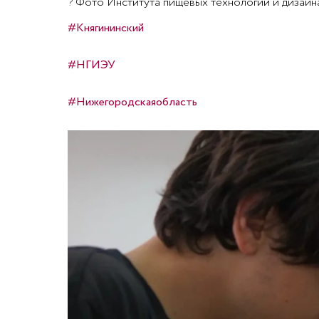
?
Фото Института пищевых технологий и дизайн
#Княгининский
#НГИЭУ
#Нижегородскаяобласть