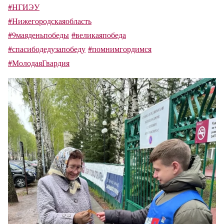
#НГИЭУ
#Нижегородскаяобласть
#9маяденьпобеды
#великаяпобеда
#спасибодедузапобеду
#помнимгордимся
#МолодаяГвардия