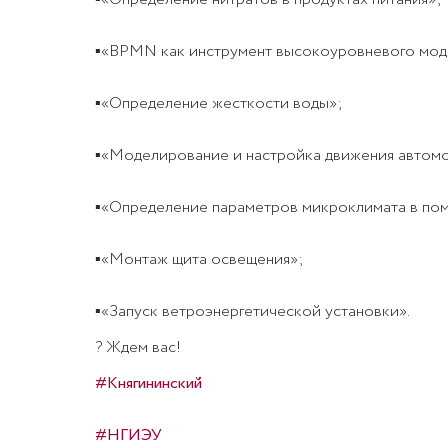
▪«BPMN как инструмент высокоуровневого мод
▪«Определение жесткости воды»;
▪«Моделирование и настройка движения автомоб
▪«Определение параметров микроклимата в по
▪«Монтаж щита освещения»;
▪«Запуск ветроэнергетической установки».
?
Ждем вас!
#Княгининский
#НГИЭУ