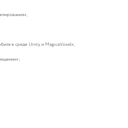
елирования»;
иля в среде Unity и MagicaVoxel»;
мещении»;