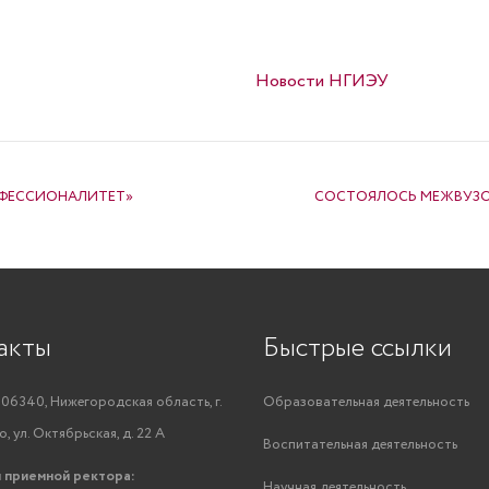
Опубликовано в
Новости НГИЭУ
ОФЕССИОНАЛИТЕТ»
СОСТОЯЛОСЬ МЕЖВУЗО
акты
Быстрые ссылки
06340, Нижегородская область, г.
Образовательная деятельность
, ул. Октябрьская, д. 22 А
Воспитательная деятельность
 приемной ректора:
Научная деятельность