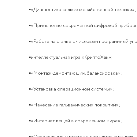
▪«Диагностика сельскохозяйственной техники»;
▪«Применение современной цифровой приборно
▪«Работа на станке с числовым программный уп
▪интеллектуальная игра «КриптоХак»;
▪«Монтаж-демонтаж шин, балансировка»;
▪«Установка операционной системы»;
▪«Нанесение гальванических покрытий»;
▪«Интернет вещей в современном мире»;
▪«Определение нитратов в продуктах питания»;