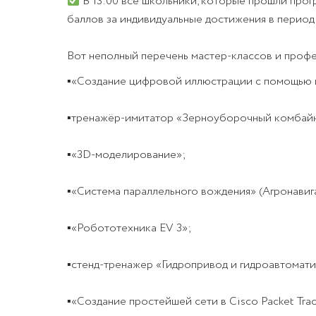
В 13:00 все школьники, которые прошли про
баллов за индивидуальные достижения в период
Вот неполный перечень мастер-классов и проф
▪«Создание цифровой иллюстрации с помощью 
▪тренажёр-имитатор «Зерноуборочный комбайн
▪«3D-моделирование»;
▪«Система параллельного вождения» (Агронавиг
▪«Робототехника EV 3»;
▪стенд-тренажер «Гидропривод и гидроавтомати
▪«Создание простейшей сети в Cisco Packet Trac