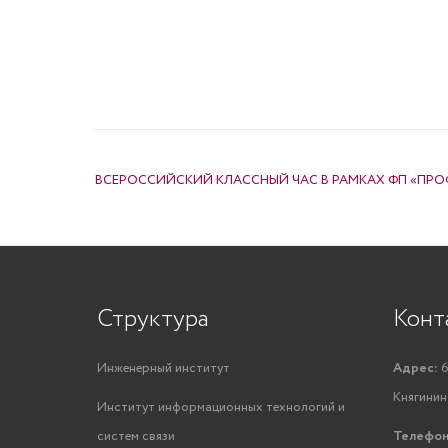
НАВИГАЦИЯ ПО ЗАПИСЯМ
ВСЕРОССИЙСКИЙ КЛАССНЫЙ ЧАС В РАМКАХ ФП «ПР
Структура
Конт
Инженерный институт
Адрес:
6
Княгинино
Институт информационных технологий и
систем связи
Телефон