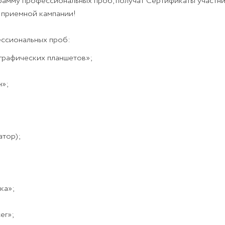
грамму профессиональных проб, получат Сертификаты участни
 приемной кампании!
ессиональных проб:
графических планшетов»;
»;
атор);
ка»;
er»;