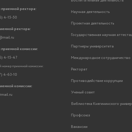
Воспитательная деятельность
 приемной ректора:
Научная деятельность
6) 4-15-50
Проектная деятельность
риемной ректора:
Государственная научная аттеста
@mail.ru
Партнеры университета
 приемной комиссии:
6) 4-15-47
Международное сотрудничество
 номер приемной комиссии:
Ректорат
7) 4-63-10
Противодействие коррупции
риемной комиссии:
Ученый совет
mail.ru
Библиотека Княгининского униве
Профсоюз
Вакансии