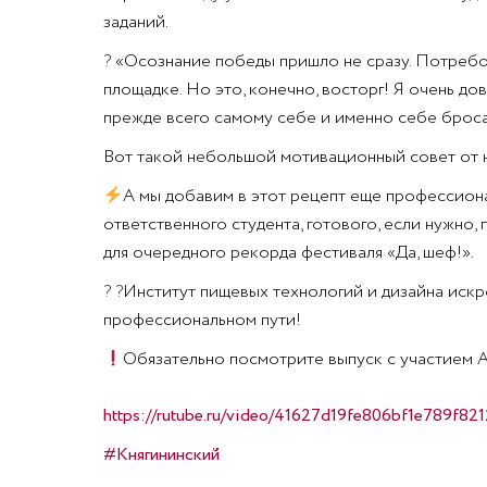
заданий.
?
«Осознание победы пришло не сразу. Потребов
площадке. Но это, конечно, восторг! Я очень до
прежде всего самому себе и именно себе бросат
Вот такой небольшой мотивационный совет от 
А мы добавим в этот рецепт еще профессиона
ответственного студента, готового, если нужно
для очередного рекорда фестиваля «Да, шеф!».
?
?
Институт пищевых технологий и дизайна искр
профессиональном пути!
Обязательно посмотрите выпуск с участием 
https://rutube.ru/video/41627d19fe806bf1e789f821
#Княгининский