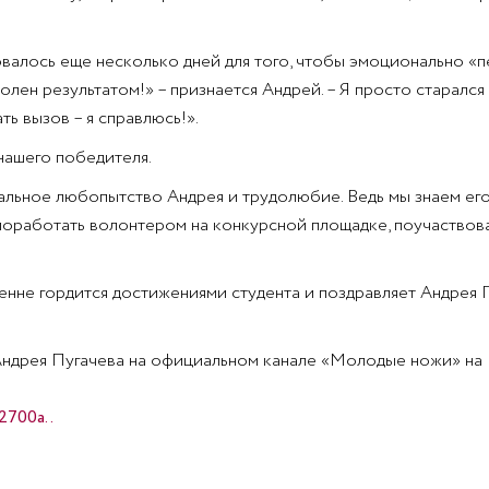
алось еще несколько дней для того, чтобы эмоционально «
волен результатом!» – признается Андрей. – Я просто старалс
ь вызов – я справлюсь!».
нашего победителя.
льное любопытство Андрея и трудолюбие. Ведь мы знаем его н
, поработать волонтером на конкурсной площадке, поучаствов
енне гордится достижениями студента и поздравляет Андрея 
Андрея Пугачева на официальном канале «Молодые ножи» на
2700a..