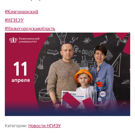
#Княгининский
#НГИЭУ
#Нижегородскаяобласть
Категории:
Новости НГИЭУ