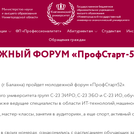
ации
ФП «Профессионалитет»
Абитуриентам
Студентам
Инс
Обращения граждан
НЫЙ ФОРУМ «ПрофСтарт-5
» (г. Балахна) пройдет молодежной форум «ПрофСтарт52».
кого университета групп С-23 ЭИРО, С-23 ЭБО и С-23 ИО, о
также ведущие специалисты в области ИТ-технологий, машино
 мастер-классы, занятия в аудиториях, а еще спорт, активный 
 в своих номерах, ознакомились с расписанием обучающих за