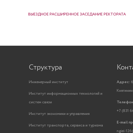
НАВИГАЦИЯ ПО ЗАПИСЯМ
ВЫЕЗДНОЕ РАСШИРЕННОЕ ЗАСЕДАНИЕ РЕКТОРАТА
Структура
Конт
Инженерный институт
Адрес:
6
Княгинино
Институт информационных технологий и
систем связи
Телефон
+7 (831 6
Институт экономики и управления
E-mail п
Институт транспорта, сервиса и туризма
ngiei-126