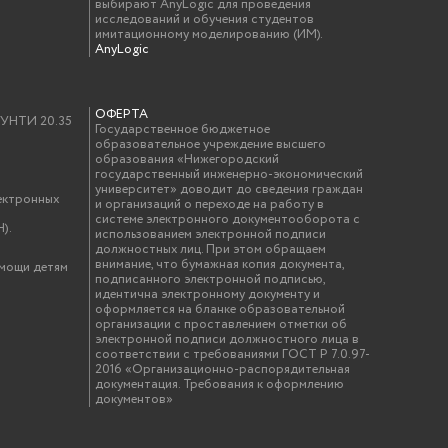
выбирают AnyLogic для проведения
исследований и обучения студентов
имитационному моделированию (ИМ).
AnyLogic
ОФЕРТА
у УНТИ 20.35
Государственное бюджетное
образовательное учреждение высшего
образования «Нижегородский
государственный инженерно-экономический
университет» доводит до сведения граждан
ектронных
и организаций о переходе на работу в
системе электронного документооборота с
).
использованием электронной подписи
должностных лиц. При этом обращаем
внимание, что бумажная копия документа,
омощи детям
подписанного электронной подписью,
идентична электронному документу и
оформляется на бланке образовательной
организации с проставлением отметки об
электронной подписи должностного лица в
соответствии с требованиями ГОСТ Р 7.0.97-
2016 «Организационно-распорядительная
документация. Требования к оформлению
документов»