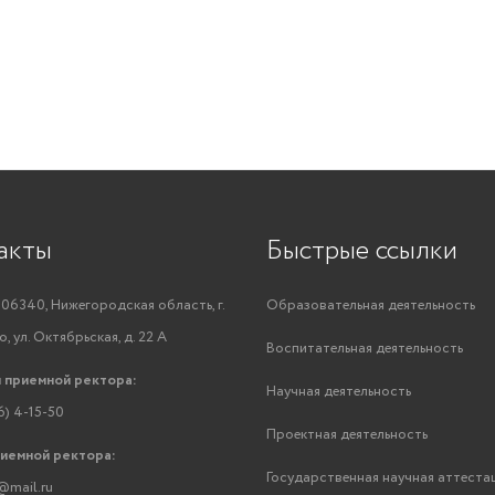
акты
Быстрые ссылки
06340, Нижегородская область, г.
Образовательная деятельность
, ул. Октябрьская, д. 22 А
Воспитательная деятельность
 приемной ректора:
Научная деятельность
6) 4-15-50
Проектная деятельность
риемной ректора:
Государственная научная аттеста
@mail.ru