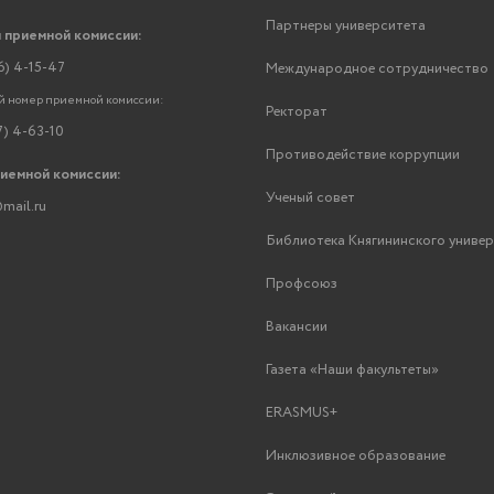
Партнеры университета
 приемной комиссии:
6) 4-15-47
Международное сотрудничество
 номер приемной комиссии:
Ректорат
7) 4-63-10
Противодействие коррупции
риемной комиссии:
Ученый совет
mail.ru
Библиотека Княгининского униве
Профсоюз
Вакансии
Газета «Наши факультеты»
ERASMUS+
Инклюзивное образование