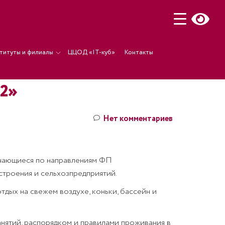
титуты и филиалы
ЦЦОД «IT-куб»
Контакты
2»
Нет комментариев
бучающиеся по направлениям ФП
строения и сельхозпредприятий.
отдых на свежем воздухе, коньки, бассейн и
нятий, распорядком и правилами проживания в