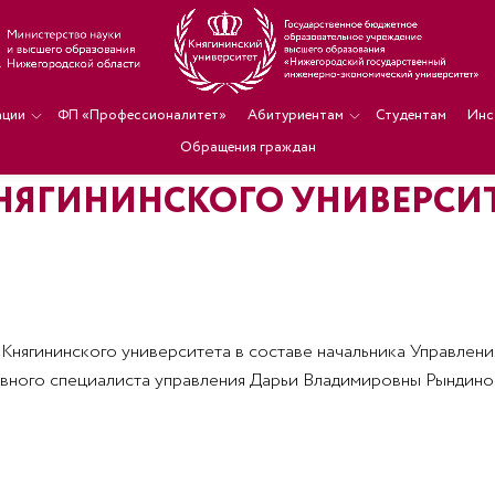
ации
ФП «Профессионалитет»
Абитуриентам
Студентам
Инс
Обращения граждан
НЯГИНИНСКОГО УНИВЕРСИТ
ия Княгининского университета в составе начальника Управл
вного специалиста управления Дарьи Владимировны Рындиной