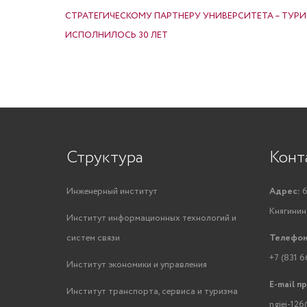
СТРАТЕГИЧЕСКОМУ ПАРТНЕРУ УНИВЕРСИТЕТА – ТУР
ИСПОЛНИЛОСЬ 30 ЛЕТ
Структура
Конт
Инженерный институт
Адрес:
6
Княгинино
Институт информационных технологий и
систем связи
Телефон
+7 (831 6
Институт экономики и управления
E-mail п
Институт транспорта, сервиса и туризма
ngiei-126