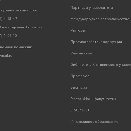
Партнеры университета
 приемной комиссии:
6) 4-15-47
Международное сотрудничество
 номер приемной комиссии:
Ректорат
7) 4-63-10
Противодействие коррупции
риемной комиссии:
Ученый совет
mail.ru
Библиотека Княгининского униве
Профсоюз
Вакансии
Газета «Наши факультеты»
ERASMUS+
Инклюзивное образование