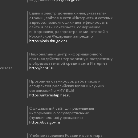
Федерации
https://edu.gov.ru
Единый реестр доменных имен, указателей
страниц сайтов в сети «Интернет» и сетевых
адресов, позволяющих идентифицировать
сайты в сети «Интернет», содержащие
информацию, распространение которой в
Российской Федерации запрещено
https://eais.rkn.gov.ru
Национальный центр информационного
противодействия терроризму и экстремизму
в образовательной среде и сети Интернет
рситета
http://ncpti.su
Программа стажировок работников и
аспирантов российских вузов и научных
организаций в НИУ ВШЭ
https://internship.hse.ru
Официальный сайт для размещения
информации о государственных
(муниципальных) учреждениях
https://bus.gov.ru
Учебные заведения России и всего мира