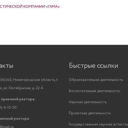
ИСТИЧЕСКОЙ КОМПАНИИ «ГАМА»
акты
Быстрые ссылки
06340, Нижегородская область, г.
Образовательная деятельность
, ул. Октябрьская, д. 22 А
Воспитательная деятельность
 приемной ректора:
Научная деятельность
6) 4-15-50
Проектная деятельность
риемной ректора:
Государственная научная аттеста
@mail.ru