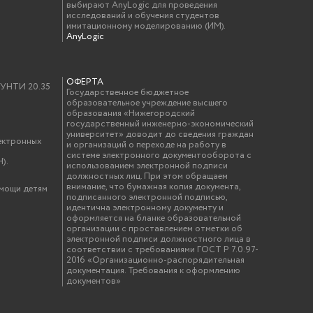
выбирают AnyLogic для проведения
исследований и обучения студентов
имитационному моделированию (ИМ).
AnyLogic
ОФЕРТА
у УНТИ 20.35
Государственное бюджетное
образовательное учреждение высшего
образования «Нижегородский
государственный инженерно-экономический
университет» доводит до сведения граждан
ектронных
и организаций о переходе на работу в
системе электронного документооборота с
).
использованием электронной подписи
должностных лиц. При этом обращаем
внимание, что бумажная копия документа,
омощи детям
подписанного электронной подписью,
идентична электронному документу и
оформляется на бланке образовательной
организации с проставлением отметки об
электронной подписи должностного лица в
соответствии с требованиями ГОСТ Р 7.0.97-
2016 «Организационно-распорядительная
документация. Требования к оформлению
документов»