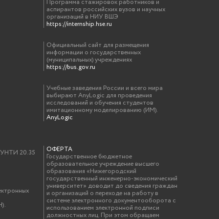
Программа стажировок работников и
аспирантов российских вузов и научных
организаций в НИУ ВШЭ
https://internship.hse.ru
Официальный сайт для размещения
информации о государственных
(муниципальных) учреждениях
https://bus.gov.ru
Учебные заведения России и всего мира
выбирают AnyLogic для проведения
исследований и обучения студентов
имитационному моделированию (ИМ).
AnyLogic
ОФЕРТА
у УНТИ 20.35
Государственное бюджетное
образовательное учреждение высшего
образования «Нижегородский
государственный инженерно-экономический
университет» доводит до сведения граждан
ектронных
и организаций о переходе на работу в
системе электронного документооборота с
).
использованием электронной подписи
должностных лиц. При этом обращаем