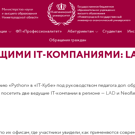
ации
ФП «Профессионалитет»
Абитуриентам
Студентам
Инс
Обращения граждан
ЩИМИ IT-КОМПАНИЯМИ: LA
ию «Python» в «IT-Кубе» под руководством педагога доп. о
 посетить две ведущие IT-компании в регионе —
LAD
и Neofle
по их офисам, где участники увидели, как применяются совр