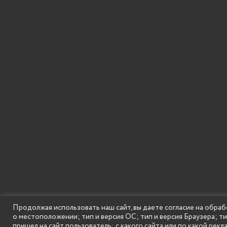
Продолжая использовать наш сайт, вы даете согласие на обраб
о местоположении; тип и версия ОС; тип и версия Браузера; т
SECONDARY
© Государственное бюджетное образовательное
пришел на сайт пользователь; с какого сайта или по какой рекл