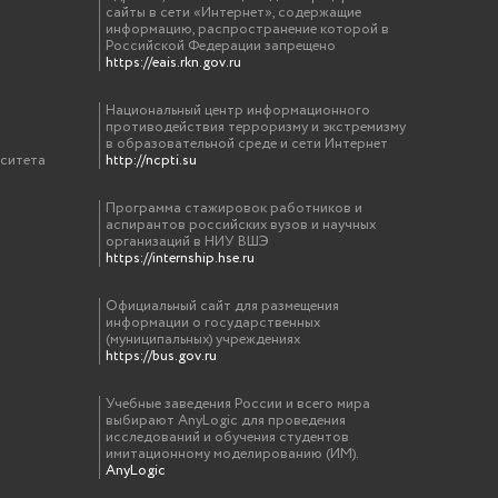
сайты в сети «Интернет», содержащие
информацию, распространение которой в
Российской Федерации запрещено
https://eais.rkn.gov.ru
Национальный центр информационного
противодействия терроризму и экстремизму
в образовательной среде и сети Интернет
рситета
http://ncpti.su
Программа стажировок работников и
аспирантов российских вузов и научных
организаций в НИУ ВШЭ
https://internship.hse.ru
Официальный сайт для размещения
информации о государственных
(муниципальных) учреждениях
https://bus.gov.ru
Учебные заведения России и всего мира
выбирают AnyLogic для проведения
исследований и обучения студентов
имитационному моделированию (ИМ).
AnyLogic