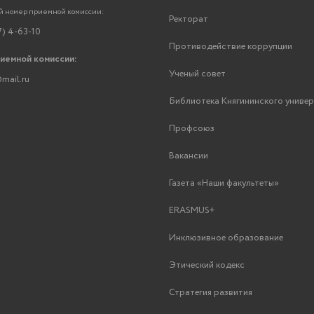
 номер приемной комиссии:
Ректорат
7) 4-63-10
Противодействие коррупции
риемной комиссии:
Ученый совет
mail.ru
Библиотека Княгининского униве
Профсоюз
Вакансии
Газета «Наши факультеты»
ERASMUS+
Инклюзивное образование
Этический кодекс
Стратегия развития