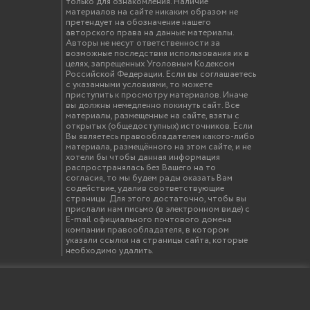
только для ознакомления. Наличие
материалов на сайте никаким образом не
претендует на обозначение нашего
авторского права на данные материалы.
Авторы не несут ответственности за
возможные последствия использования их в
целях, запрещенных Уголовным Кодексом
Российской Федерации. Если вы соглашаетесь
с указанными условиями, то можете
приступить к просмотру материалов. Иначе
вы должны немедленно покинуть сайт. Все
материалы, размещенные на сайте, взяты с
открытых (общедоступных) источников. Если
Вы являетесь правообладателем какого-либо
материала, размещённого на этом сайте, и не
хотели бы чтобы данная информация
распространялась без Вашего на то
согласия, то мы будем рады оказать Вам
содействие, удалив соответствующие
страницы. Для этого достаточно, чтобы вы
прислали нам письмо (в электронном виде) с
E-mail официального почтового домена
компании правообладателя, в котором
указали ссылки на страницы сайта, которые
необходимо удалить.
твенный инженерно-экономический университет"