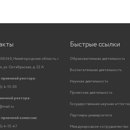
акты
Быстрые ссылки
06340, Нижегородская область, г.
Образовательная деятельность
, ул. Октябрьская, д. 22 А
Воспитательная деятельность
 приемной ректора:
Научная деятельность
6) 4-15-50
Проектная деятельность
риемной ректора:
Государственная научная аттеста
@mail.ru
Партнеры университета
 приемной комиссии:
6) 4-15-47
Международное сотрудничество