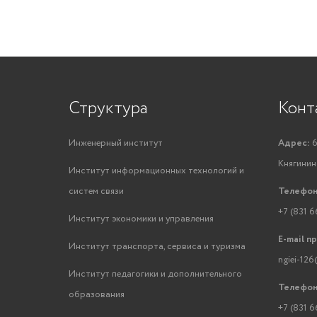
Структура
Конт
Инженерный институт
Адрес:
6
Княгинино
Институт информационных технологий и
систем связи
Телефон
+7 (831 6
Институт экономики и управления
E-mail п
Институт транспорта, сервиса и туризма
ngiei-126
Институт педагогики и дополнительного
Телефон
образования
+7 (831 6