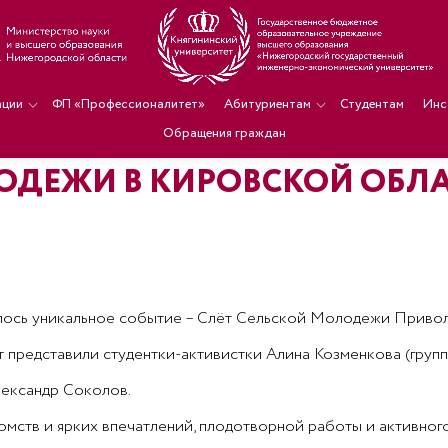
ации
ФП «Профессионалитет»
Абитуриентам
Студентам
Инс
Обращения граждан
ОДЕЖИ В КИРОВСКОЙ ОБЛ
нулось уникальное событие – Слëт Сельской Молодежи Приво
 представили студентки-активистки Алина Козменкова (групп
ександр Соколов.
мств и ярких впечатлений, плодотворной работы и активного