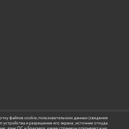
отку файлов cookie, пользовательских данных (сведения
ип устройства и разрешение его экрана; источник откуда
 учреждение высшего образования "Нижегородский государс
аме; язык ОС и Браузера; какие страницы открывает и на