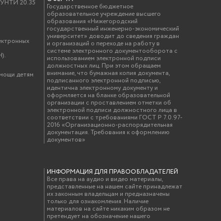
у УНТИ 20.35
Государственное бюджетное
образовательное учреждение высшего
образования «Нижегородский
государственный инженерно-экономический
университет» доводит до сведения граждан
ектронных
и организаций о переходе на работу в
системе электронного документооборота с
).
использованием электронной подписи
должностных лиц. При этом обращаем
внимание, что бумажная копия документа,
омощи детям
подписанного электронной подписью,
идентична электронному документу и
оформляется на бланке образовательной
организации с проставлением отметки об
электронной подписи должностного лица в
соответствии с требованиями ГОСТ Р 7.0.97-
2016 «Организационно-распорядительная
документация. Требования к оформлению
документов»
ИНФОРМАЦИЯ ДЛЯ ПРАВООБЛАДАТЕЛЕЙ
Все права на аудио и видео материалы,
представленные на нашем сайте принадлежат
их законным владельцам и предназначены
только для ознакомления. Наличие
материалов на сайте никаким образом не
претендует на обозначение нашего