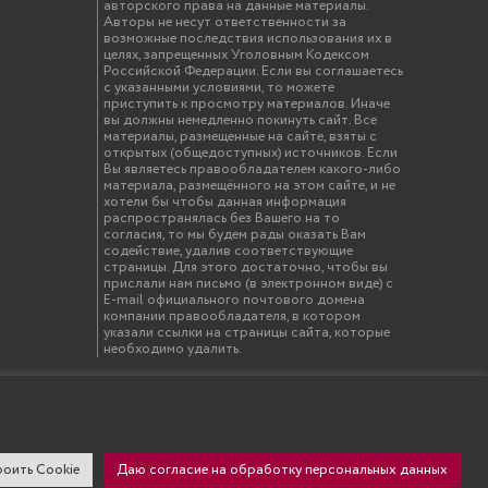
авторского права на данные материалы.
Авторы не несут ответственности за
возможные последствия использования их в
целях, запрещенных Уголовным Кодексом
Российской Федерации. Если вы соглашаетесь
с указанными условиями, то можете
приступить к просмотру материалов. Иначе
вы должны немедленно покинуть сайт. Все
материалы, размещенные на сайте, взяты с
открытых (общедоступных) источников. Если
Вы являетесь правообладателем какого-либо
материала, размещённого на этом сайте, и не
хотели бы чтобы данная информация
распространялась без Вашего на то
согласия, то мы будем рады оказать Вам
содействие, удалив соответствующие
страницы. Для этого достаточно, чтобы вы
прислали нам письмо (в электронном виде) с
E-mail официального почтового домена
компании правообладателя, в котором
указали ссылки на страницы сайта, которые
необходимо удалить.
твенный инженерно-экономический университет"
оить Cookie
Даю согласие на обработку персональных данных