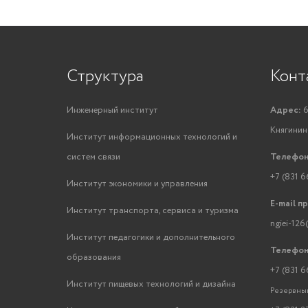
Структура
Конт
Инженерный институт
Адрес:
6
Княгинино
Институт информационных технологий и
систем связи
Телефон
+7 (831 6
Институт экономики и управления
E-mail п
Институт транспорта, сервиса и туризма
ngiei-126
Институт педагогики и дополнительного
Телефон
образования
+7 (831 6
Институт пищевых технологий и дизайна
Резервный