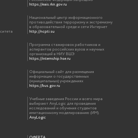
https://eais.rkn.gov.ru
Национальный центр информационного
противодействия терроризму и экстремизму
в образовательной среде и сети Интернет
рситета
http://ncpti.su
Программа стажировок работников и
аспирантов российских вузов и научных
организаций в НИУ ВШЭ
https://internship.hse.ru
Официальный сайт для размещения
информации о государственных
(муниципальных) учреждениях
https://bus.gov.ru
Учебные заведения России и всего мира
выбирают AnyLogic для проведения
исследований и обучения студентов
имитационному моделированию (ИМ).
AnyLogic
ОФЕРТА