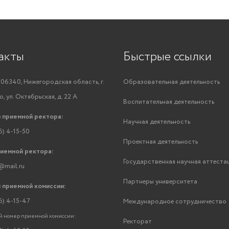
акты
Быстрые ссылки
06340, Нижегородская область, г.
Образовательная деятельность
, ул. Октябрьская, д. 22 А
Воспитательная деятельность
 приемной ректора:
Научная деятельность
6) 4-15-50
Проектная деятельность
риемной ректора:
Государственная научная аттеста
@mail.ru
Партнеры университета
 приемной комиссии:
6) 4-15-47
Международное сотрудничество
 номер приемной комиссии:
Ректорат