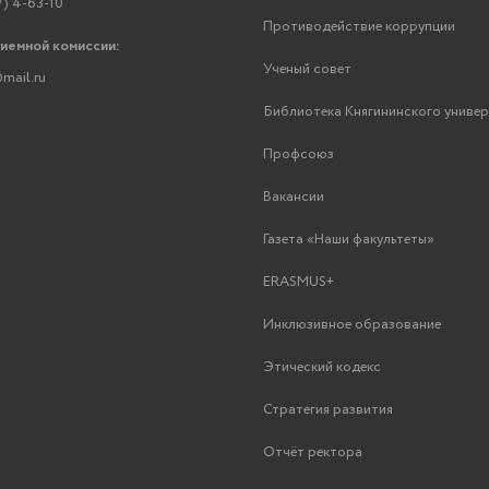
7) 4-63-10
Противодействие коррупции
риемной комиссии:
Ученый совет
mail.ru
Библиотека Княгининского униве
Профсоюз
Вакансии
Газета «Наши факультеты»
ERASMUS+
Инклюзивное образование
Этический кодекс
Стратегия развития
Отчёт ректора