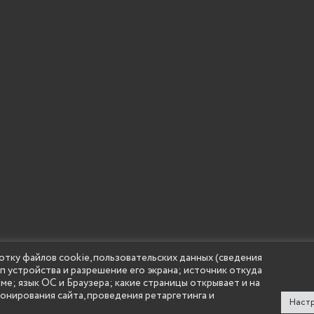
отку файлов cookie, пользовательских данных (сведения
ип устройства и разрешение его экрана; источник откуда
 учреждение высшего образования "Нижегородский государс
аме; язык ОС и Браузера; какие страницы открывает и на
(Княгининский университет) 2002 - 2026
ионирования сайта, проведения ретаргетинга и
Настр