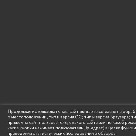
Продолжая использовать наш сайт, вы даете согласие на обраб
о местоположении; тип и версия ОС; тип и версия Браузера; т
SECONDARY
© Государственное бюджетное образовательное
пришел на сайт пользователь; с какого сайта или по какой рекл
MENU
какие кнопки нажимает пользователь; ip-адрес) в целях функц
проведения статистических исследований и обзоров.