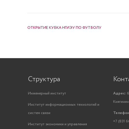
НАВИГАЦИЯ ПО ЗАПИСЯМ
ОТКРЫТИЕ КУБКА НГИЭУ ПО ФУТБОЛУ
Структура
Конт
Инженерный институт
Адрес:
6
Княгинино
Институт информационных технологий и
систем связи
Телефон
+7 (831 6
Институт экономики и управления