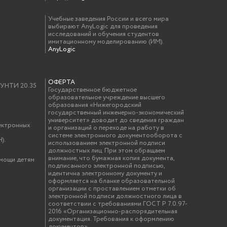
Учебные заведения России и всего мира
выбирают AnyLogic для проведения
исследований и обучения студентов
имитационному моделированию (ИМ).
AnyLogic
ОФЕРТА
у УНТИ 20.35
Государственное бюджетное
образовательное учреждение высшего
образования «Нижегородский
государственный инженерно-экономический
университет» доводит до сведения граждан
ектронных
и организаций о переходе на работу в
системе электронного документооборота с
).
использованием электронной подписи
должностных лиц. При этом обращаем
внимание, что бумажная копия документа,
омощи детям
подписанного электронной подписью,
идентична электронному документу и
оформляется на бланке образовательной
организации с проставлением отметки об
электронной подписи должностного лица в
соответствии с требованиями ГОСТ Р 7.0.97-
2016 «Организационно-распорядительная
документация. Требования к оформлению
документов»