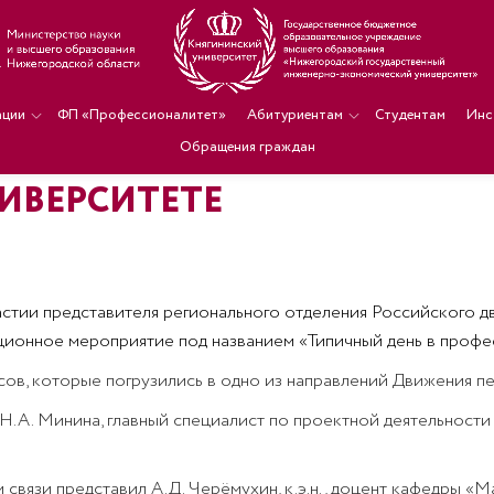
ации
ФП «Профессионалитет»
Абитуриентам
Студентам
Инс
Обращения граждан
ИВЕРСИТЕТЕ
астии представителя регионального отделения Российского дв
онное мероприятие под названием «Типичный день в профе
сов, которые погрузились в одно из направлений Движения пе
Н.А. Минина, главный специалист по проектной деятельност
вязи представил А.Д. Черëмухин, к.э.н., доцент кафедры «М