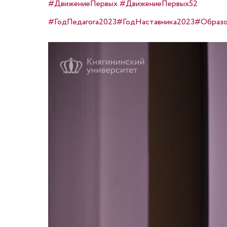
#ДвижениеПервых
#ДвижениеПервых52
#ГодПедагога2023
#ГодНаставника2023
#Образо