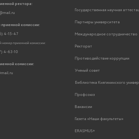
риемной ректора:
Государственная научная аттеста
@mail.ru
Партнеры университета
 приемной комиссии:
6) 4-15-47
Международное сотрудничество
 номер приемной комиссии:
Ректорат
7) 4-63-10
Противодействие коррупции
риемной комиссии:
Ученый совет
mail.ru
Библиотека Княгининского униве
Профсоюз
Вакансии
Газета «Наши факультеты»
ERASMUS+