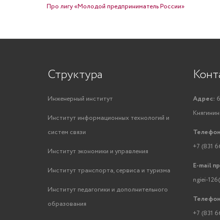
Про лигу «Молодой предприниматель России»
Структура
Конт
Инженерный институт
Адрес:
6
Княгинино
Институт информационных технологий и
систем связи
Телефон
+7 (831 6
Институт экономики и управления
E-mail п
Институт транспорта, сервиса и туризма
ngiei-126
Институт педагогики и дополнительного
Телефон
образования
+7 (831 6