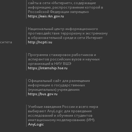
сайты в сети «Интернет», содержащие
информацию, распространение которой в
Российской Федерации запрещено
https://eais.rkn.gov.ru
Национальный центр информационного
противодействия терроризму и экстремизму
в образовательной среде и сети Интернет
рситета
http://ncpti.su
Программа стажировок работников и
аспирантов российских вузов и научных
организаций в НИУ ВШЭ
https://internship.hse.ru
Официальный сайт для размещения
информации о государственных
(муниципальных) учреждениях
https://bus.gov.ru
Учебные заведения России и всего мира
выбирают AnyLogic для проведения
исследований и обучения студентов
имитационному моделированию (ИМ).
AnyLogic