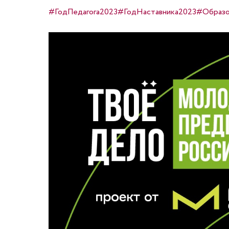
#ГодПедагога2023
#ГодНаставника2023
#Образо