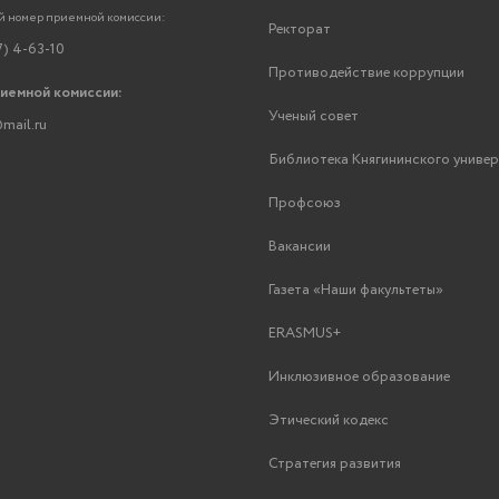
 номер приемной комиссии:
Ректорат
7) 4-63-10
Противодействие коррупции
риемной комиссии:
Ученый совет
mail.ru
Библиотека Княгининского униве
Профсоюз
Вакансии
Газета «Наши факультеты»
ERASMUS+
Инклюзивное образование
Этический кодекс
Стратегия развития