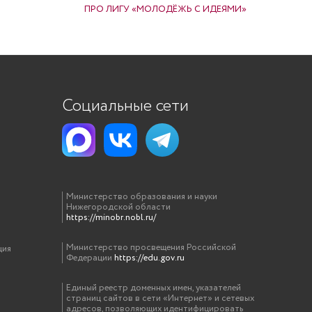
ПРО ЛИГУ «МОЛОДЁЖЬ С ИДЕЯМИ»
Социальные сети
Министерство образования и науки
Нижегородской области
https://minobr.nobl.ru/
Министерство просвещения Российской
ция
Федерации
https://edu.gov.ru
Единый реестр доменных имен, указателей
страниц сайтов в сети «Интернет» и сетевых
адресов, позволяющих идентифицировать