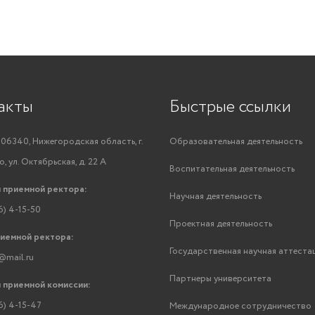
акты
Быстрые ссылки
06340, Нижегородская область, г.
Образовательная деятельность
, ул. Октябрьская, д. 22 А
Воспитательная деятельность
 приемной ректора:
Научная деятельность
6) 4-15-50
Проектная деятельность
риемной ректора:
Государственная научная аттеста
@mail.ru
Партнеры университета
 приемной комиссии:
6) 4-15-47
Международное сотрудничество